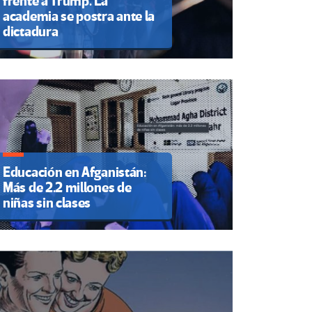
frente a Trump. La
academia se postra ante la
dictadura
Educación en Afganistán:
Más de 2.2 millones de
niñas sin clases