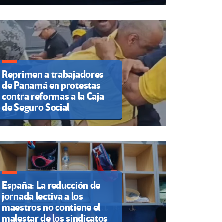
Reprimen a trabajadores
de Panamá en protestas
contra reformas a la Caja
de Seguro Social
España: La reducción de
jornada lectiva a los
maestros no contiene el
malestar de los sindicatos