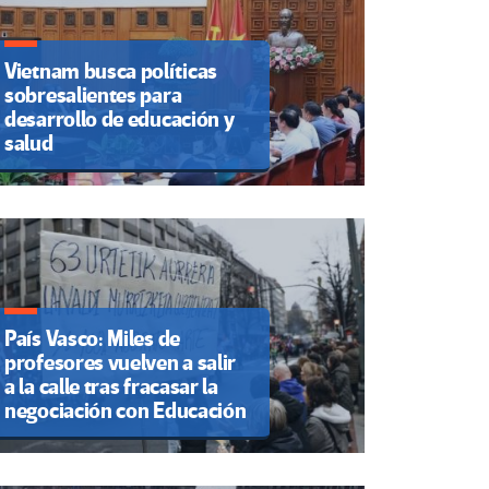
Vietnam busca políticas
sobresalientes para
desarrollo de educación y
salud
País Vasco: Miles de
profesores vuelven a salir
a la calle tras fracasar la
negociación con Educación