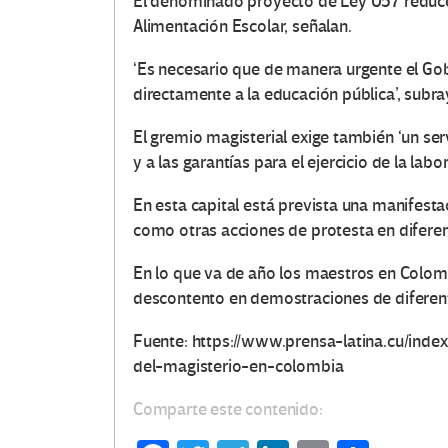
El denominado proyecto de Ley 057 reduce
Alimentación Escolar, señalan.
‘Es necesario que de manera urgente el Go
directamente a la educación pública’, sub
El gremio magisterial exige también ‘un serv
y a las garantías para el ejercicio de la labo
En esta capital está prevista una manifestac
como otras acciones de protesta en diferen
En lo que va de año los maestros en Colo
descontento en demostraciones de diferente
Fuente: https://www.prensa-latina.cu/in
del-magisterio-en-colombia
Comparte este contenido: