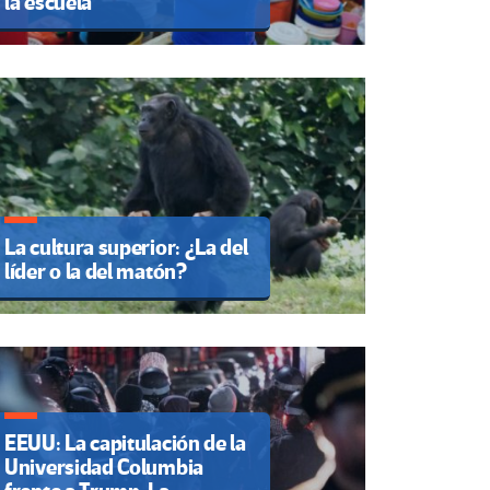
la escuela
La cultura superior: ¿La del
líder o la del matón?
EEUU: La capitulación de la
Universidad Columbia