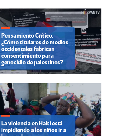
Pensamiento Crítico.
¿Cómo titulares de medios
occidentales fabrican
consentimiento para
genocidio de palestinos?
La violencia en Haití está
impidiendo a los niños ir a