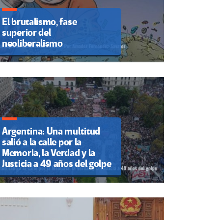
El brutalismo, fase
superior del
neoliberalismo
Argentina: Una multitud
salió a la calle por la
Memoria, la Verdad y la
Justicia a 49 años del golpe