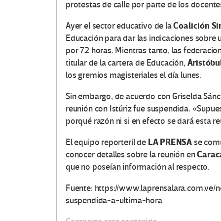
protestas de calle por parte de los docente
Coalición Si
Ayer el sector educativo de la
Educación para dar las indicaciones sobre u
por 72 horas. Mientras tanto, las federacio
Aristóbul
titular de la cartera de Educación,
los gremios magisteriales el día lunes.
Sin embargo, de acuerdo con Griselda Sánch
reunión con Istúriz fue suspendida. «Supu
porqué razón ni si en efecto se dará esta re
LA PRENSA
El equipo reporteril de
se comu
Carac
conocer detalles sobre la reunión en
que no poseían información al respecto.
Fuente: https://www.laprensalara.com.ve/n
suspendida-a-ultima-hora