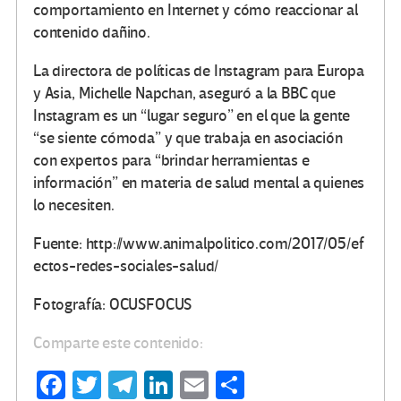
comportamiento en Internet y cómo reaccionar al
contenido dañino.
La directora de políticas de Instagram para Europa
y Asia, Michelle Napchan, aseguró a la BBC que
Instagram es un “lugar seguro” en el que la gente
“se siente cómoda” y que trabaja en asociación
con expertos para “brindar herramientas e
información” en materia de salud mental a quienes
lo necesiten.
Fuente: http://www.animalpolitico.com/2017/05/ef
ectos-redes-sociales-salud/
Fotografía: OCUSFOCUS
Comparte este contenido:
Fa
T
Te
Li
E
C