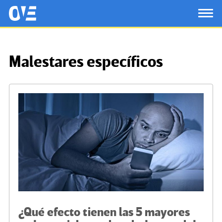
Saltar al contenido principal
OtrasVocesenEducacion.org
TOG
Malestares específicos
¿Qué efecto tienen las 5 mayores