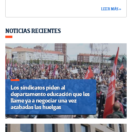
ce
wi
le
n
m
o
LEER MÁS »
b
tt
gr
ke
ail
m
o
er
a
dI
p
o
m
n
ar
NOTICIAS RECIENTES
k
tir
Los sindicatos piden al
departamento educación que les
llame ya a negociar una vez
acabadas las huelgas