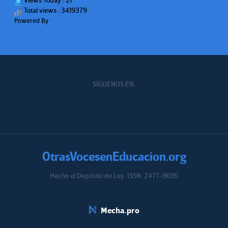
Views Today : 21
Total views : 3419379
Powered By
WPS Visitor Counter
SÍGUENOS EN:
OtrasVocesenEducacion.org
Hecho el Depósito de Ley. ISSN: 2477-9695
Educacion.org
Mecha.pro