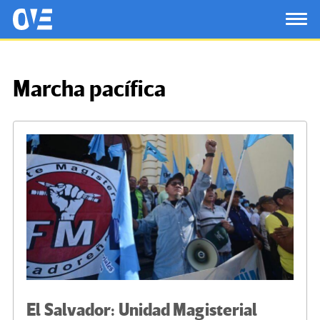
Saltar al contenido principal
OtrasVocesenEducacion.org
TOG
Marcha pacífica
El Salvador: Unidad Magisterial