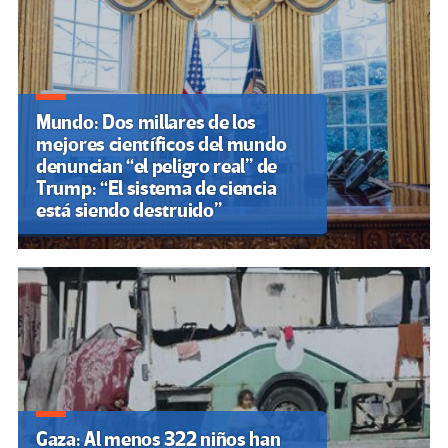
Mundo: Dos millares de los
mejores científicos del mundo
denuncian “el peligro real” de
Trump: “El sistema de ciencia
está siendo destruido”
Gaza: Al menos 322 niños han