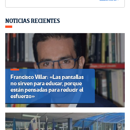
b
tt
gr
ke
ail
m
o
er
a
dI
p
o
m
n
ar
NOTICIAS RECIENTES
k
tir
Francisco Villar: «Las pantallas
no sirven para educar, porque
están pensadas para reducir el
esfuerzo»