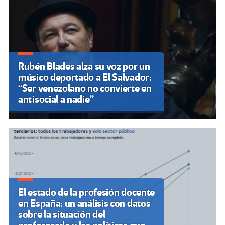
Rubén Blades alza su voz por un
músico deportado a El Salvador:
“Ser venezolano no convierte en
antisocial a nadie”
El estado de la profesión docente
en España: un análisis con datos
sobre la situación del