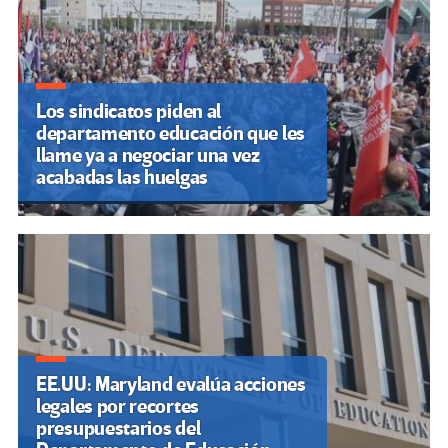
Los sindicatos piden al
departamento educación que les
llame ya a negociar una vez
acabadas las huelgas
EE.UU: Maryland evalúa acciones
legales por recortes
presupuestarios del