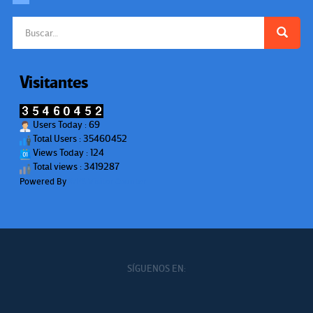
Buscar:
Visitantes
Users Today : 69
Total Users : 35460452
Views Today : 124
Total views : 3419287
Powered By
WPS Visitor Counter
SÍGUENOS EN: