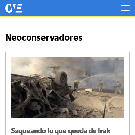
Saltar al contenido principal
OtrasVocesenEducacion.org
TOG
Neoconservadores
Saqueando lo que queda de Irak