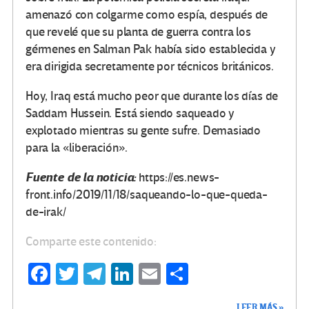
amenazó con colgarme como espía, después de
que revelé que su planta de guerra contra los
gérmenes en Salman Pak había sido establecida y
era dirigida secretamente por técnicos británicos.
Hoy, Iraq está mucho peor que durante los días de
Saddam Hussein. Está siendo saqueado y
explotado mientras su gente sufre. Demasiado
para la «liberación».
Fuente de la noticia:
https://es.news-
front.info/2019/11/18/saqueando-lo-que-queda-
de-irak/
Comparte este contenido:
Fa
T
Te
Li
E
C
ce
wi
le
n
m
o
LEER MÁS »