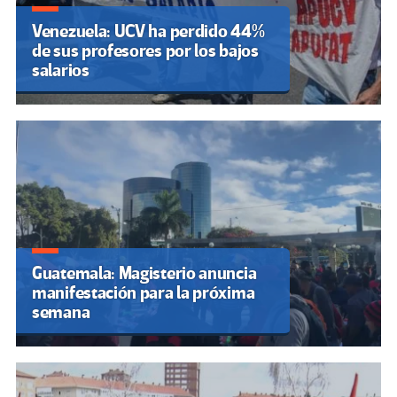
Venezuela: UCV ha perdido 44%
de sus profesores por los bajos
salarios
Guatemala: Magisterio anuncia
manifestación para la próxima
semana