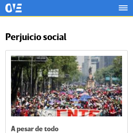
Saltar al contenido principal
OtrasVocesenEducacion.org
TOG
Perjuicio social
A pesar de todo