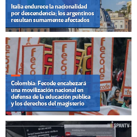
Italia endurece la nacionalidad
por descendencia; los argentinos
resultan sumamente afectados
Colombia: Fecode encabezará
una movilización nacional en
defensa de la educación pública
y los derechos del magisterio