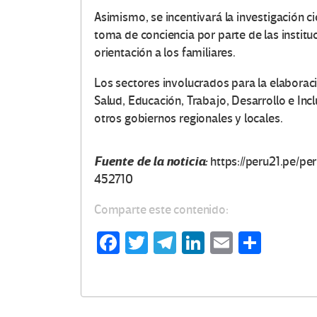
Asimismo, se incentivará la investigación cie
toma de conciencia por parte de las institu
orientación a los familiares.
Los sectores involucrados para la elaboraci
Salud, Educación, Trabajo, Desarrollo e Inc
O
otros gobiernos regionales y locales.
t
Fuente de la noticia:
https://peru21.pe/p
r
452710
a
Comparte este contenido:
s
Fa
T
Te
Li
E
C
ce
wi
le
n
m
o
V
b
tt
gr
ke
ail
m
o
o
er
a
dI
p