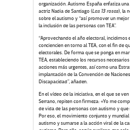
organización. Autismo España enfatiza una 
actriz Nadia de Santiago (
Las 13 rosas
), la
sobre el autismo y “así promover un mejo
la inclusión de las personas con TEA”.
“Aprovechando el año electoral, incidimos 
conciencien en torno al TEA, con el fin de
electorales. De forma que se ponga en marc
TEA, estableciendo los recursos necesarios y
acciones más urgentes, así como una Estra
implantación de la Convención de Naciones
Discapacidad”, añaden.
En el vídeo de la iniciativa, en el que se ve
Serrano, repiten con firmeza: «Yo me compr
de vida de las personas con autismo y que 
Por eso, el movimiento conjunto y mundial i
autismo y sumarse a la acción viral de la