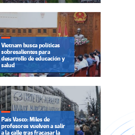
Vietnam busca políticas
sobresalientes para
desarrollo de educación y
salud
País Vasco: Miles de
profesores vuelven a salir
a la calle tras fracasar la