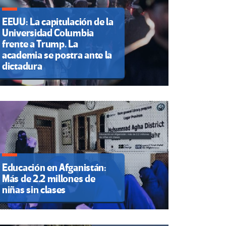
EEUU: La capitulación de la
Universidad Columbia
frente a Trump. La
academia se postra ante la
dictadura
Educación en Afganistán:
Más de 2.2 millones de
niñas sin clases