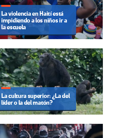
La violencia en Haití está
impidiendo a los niños ir a
la escuela
La cultura superior: ¿La del
líder o la del matón?