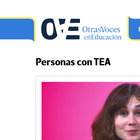
Saltar al contenido principal
OtrasVocesenEducacion.org
Personas con TEA