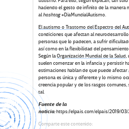
autismo
. Para ello, según explican, tan sol
haciendo el gesto de infinito de la manera m
al
hashtag
#DiaMundialAutismo.
El autismo o Trastorno del Espectro del Au
condiciones que afectan al neurodesarrollo 
personas que lo padecen, a sufrir dificulta
así como en la flexibilidad del pensamiento
Según la
Organización Mundial de la Salud
,
suelen comenzar en la infancia y persistir h
estimaciones hablan de que puede afectar
persona es única y diferente y lo mismo oc
creencia popular y de los rasgos comunes,
tal.
Fuente de la
noticia:
https://elpais.com/elpais/2019
Comparte este contenido: