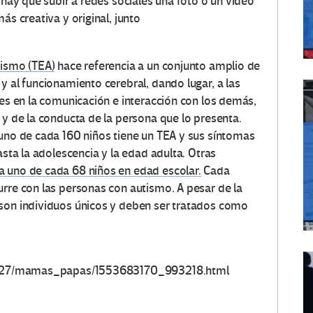
o hay que subir a redes sociales una foto o un vídeo
ás creativa y original, junto
tismo (TEA)
hace referencia a un conjunto amplio de
y al funcionamiento cerebral, dando lugar, a las
des en la comunicación e interacción con los demás,
 y de la conducta de la persona que lo presenta.
 uno de cada 160 niños tiene un TEA y sus síntomas
asta la adolescencia y la edad adulta. Otras
a uno de cada 68 niños en edad escolar.
Cada
urre con las personas con autismo. A pesar de la
 son individuos únicos y deben ser tratados como
/03/27/mamas_papas/1553683170_993218.html