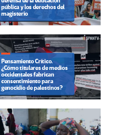
defensa de la educación
pública y los derechos del
magisterio
Pensamiento Crítico.
¿Cómo titulares de medios
occidentales fabrican
consentimiento para
genocidio de palestinos?