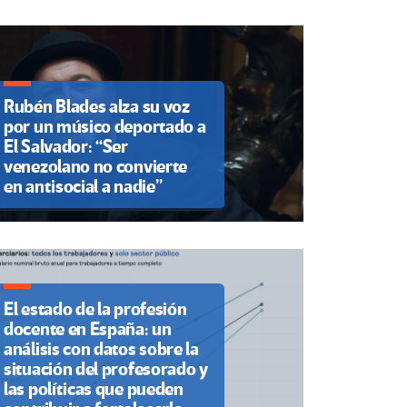
Rubén Blades alza su voz
por un músico deportado a
El Salvador: “Ser
venezolano no convierte
en antisocial a nadie”
El estado de la profesión
docente en España: un
análisis con datos sobre la
situación del profesorado y
las políticas que pueden