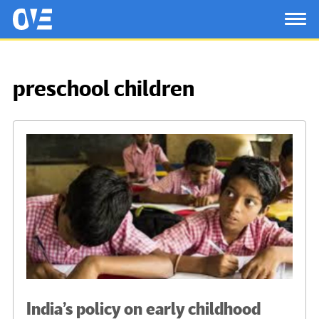
Saltar al contenido principal
OtrasVocesenEducacion.org
TOG
preschool children
India’s policy on early childhood