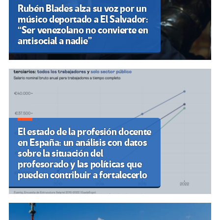
Rubén Blades alza su voz por un
músico deportado a El Salvador:
“Ser venezolano no convierte en
antisocial a nadie”
El estado de la profesión docente
en España: un análisis con datos
sobre la situación del
profesorado y las políticas que
pueden contribuir a fortalecerlo