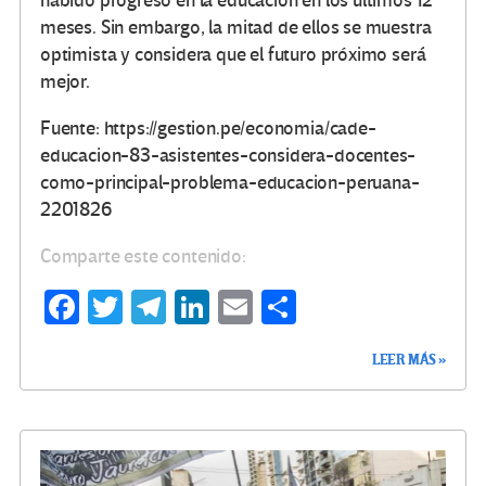
habido progreso en la educación en los últimos 12
meses. Sin embargo, la mitad de ellos se muestra
optimista y considera que el futuro próximo será
mejor.
Fuente: https://gestion.pe/economia/cade-
educacion-83-asistentes-considera-docentes-
como-principal-problema-educacion-peruana-
2201826
Comparte este contenido:
Fa
T
Te
Li
E
C
ce
wi
le
n
m
o
LEER MÁS »
b
tt
gr
ke
ail
m
o
er
a
dI
p
o
m
n
ar
k
tir