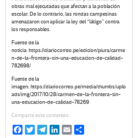
obras mal ejecutadas que afectan a la población
escolar. De lo contrario, las rondas campesinas
amenazaron con aplicar la ley del “látigo” contra
los responsables.
Fuente de la
noticia: https://diariocorreo.pe/edicion/piura/carme
n-de-la-frontera-sin-una-educacion-de-calidad-
782698/
Fuente de la
imagen: https://diariocorreo.pe/media/thumbs/uplo
ads/img/2017/10/28/carmen-de-la-frontera-sin-
una-educacion-de-calidad-78269
Comparte este contenido:
Fa
T
Te
Li
E
C