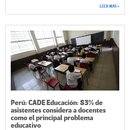
ce
wi
le
n
m
o
LEER MÁS »
b
tt
gr
ke
ail
m
o
er
a
dI
p
o
m
n
ar
k
tir
Perú: CADE Educación: 83% de
asistentes considera a docentes
como el principal problema
educativo