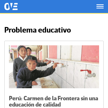
Saltar al contenido principal
OtrasVocesenEducacion.org
TOG
Problema educativo
Perú: Carmen de la Frontera sin una
educación de calidad