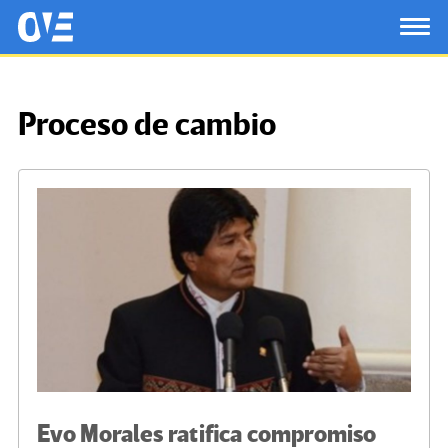
Saltar al contenido principal
OtrasVocesenEducacion.org
TOG
Proceso de cambio
Evo Morales ratifica compromiso