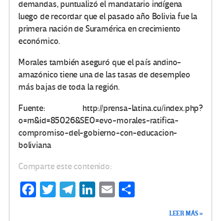
demandas, puntualizó el mandatario indígena
luego de recordar que el pasado año Bolivia fue la
primera nación de Suramérica en crecimiento
económico.
Morales también aseguró que el país andino-
amazónico tiene una de las tasas de desempleo
más bajas de toda la región.
Fuente: http://prensa-latina.cu/index.php?
o=rn&id=85026&SEO=evo-morales-ratifica-
compromiso-del-gobierno-con-educacion-
boliviana
Comparte este contenido:
Fa
T
Te
Li
E
C
ce
wi
le
n
m
o
LEER MÁS »