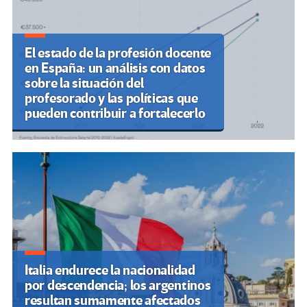
El estado de la profesión docente
en España: un análisis con datos
sobre la situación del
profesorado y las políticas que
pueden contribuir a fortalecerlo
Italia endurece la nacionalidad
por descendencia; los argentinos
resultan sumamente afectados