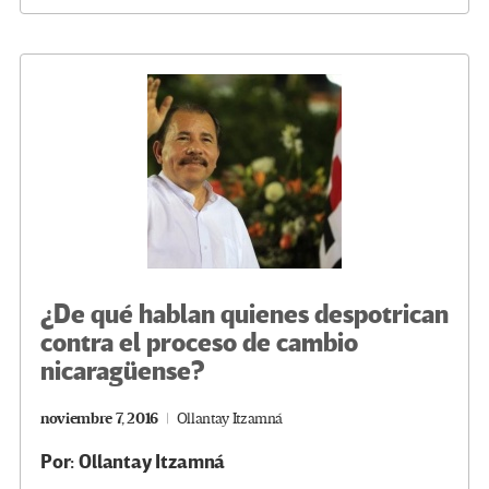
b
tt
gr
ke
ail
m
o
er
a
dI
p
o
m
n
ar
k
tir
¿De qué hablan quienes despotrican
contra el proceso de cambio
nicaragüense?
noviembre 7, 2016
Ollantay Itzamná
Por: Ollantay Itzamná