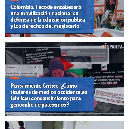
Colombia: Fecode encabezará
una movilización nacional en
defensa de la educación pública
y los derechos del magisterio
Pensamiento Crítico. ¿Cómo
titulares de medios occidentales
fabrican consentimiento para
genocidio de palestinos?