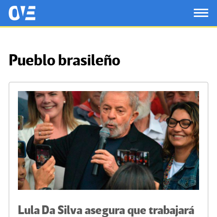
Saltar al contenido principal
OtrasVocesenEducacion.org
TOG
Pueblo brasileño
Lula Da Silva asegura que trabajará