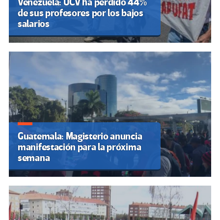
Venezuela: UCV ha perdido 44%
de sus profesores por los bajos
salarios
Guatemala: Magisterio anuncia
manifestación para la próxima
semana