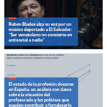
Rubén Blades alza su voz por un
músico deportado a El Salvador:
“Ser venezolano no convierte en
antisocial a nadie”
El estado de la profesión docente
en España: un análisis con datos
sobre la situación del
profesorado y las políticas que
pueden contribuir a fortalecerlo