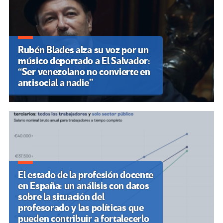
Rubén Blades alza su voz por un
músico deportado a El Salvador:
“Ser venezolano no convierte en
antisocial a nadie”
El estado de la profesión docente
en España: un análisis con datos
sobre la situación del
profesorado y las políticas que
pueden contribuir a fortalecerlo