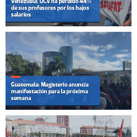
Venezuela: UCV ha perdido 44%
de sus profesores por los bajos
salarios
Guatemala: Magisterio anuncia
manifestación para la próxima
semana