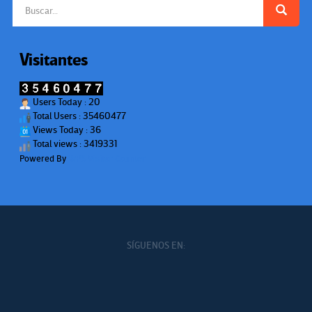
Buscar:
Visitantes
Users Today : 20
Total Users : 35460477
Views Today : 36
Total views : 3419331
Powered By
WPS Visitor Counter
SÍGUENOS EN: