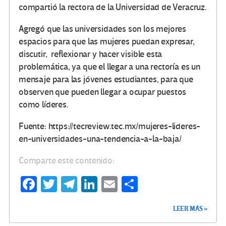
compartió la rectora de la Universidad de Veracruz.
Agregó que las universidades son los mejores
espacios para que las mujeres puedan expresar,
discutir, reflexionar y hacer visible esta
problemática, ya que el llegar a una rectoría es un
mensaje para las jóvenes estudiantes, para que
observen que pueden llegar a ocupar puestos
como líderes.
Fuente: https://tecreview.tec.mx/mujeres-lideres-
en-universidades-una-tendencia-a-la-baja/
Comparte este contenido:
Fa
T
Te
Li
E
C
ce
wi
le
n
m
o
LEER MÁS »
b
tt
gr
ke
ail
m