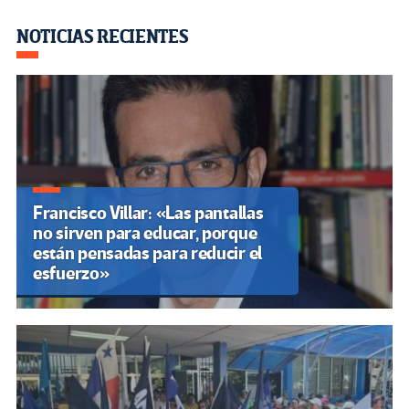
o
er
a
dI
p
o
m
n
ar
NOTICIAS RECIENTES
k
tir
Francisco Villar: «Las pantallas
no sirven para educar, porque
están pensadas para reducir el
esfuerzo»