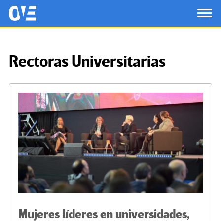
Saltar al contenido principal
OtrasVocesenEducacion.org
TOG
Rectoras Universitarias
Mujeres líderes en universidades,