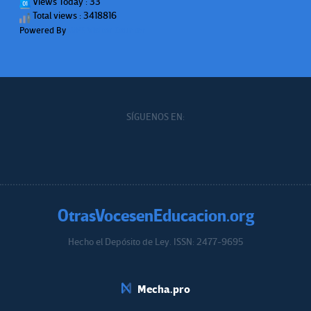
Views Today : 33
Total views : 3418816
Powered By
WPS Visitor Counter
SÍGUENOS EN:
OtrasVocesenEducacion.org
Hecho el Depósito de Ley. ISSN: 2477-9695
Educacion.org
Mecha.pro