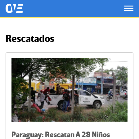
Saltar al contenido principal
OtrasVocesenEducacion.org
TOG
Rescatados
Paraguay: Rescatan A 28 Niños