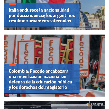
Italia endurece la nacionalidad
por descendencia; los argentinos
resultan sumamente afectados
Colombia: Fecode encabezará
una movilización nacional en
defensa de la educación pública
y los derechos del magisterio