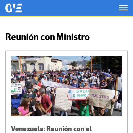
Saltar al contenido principal
OtrasVocesenEducacion.org
TOG
Reunión con Ministro
Venezuela: Reunión con el