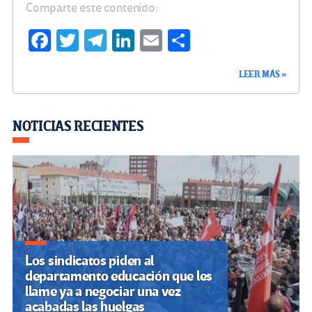
Comparte este contenido:
Fa
T
Te
Li
E
C
ce
wi
le
n
m
o
LEER MÁS »
b
tt
gr
ke
ail
m
o
er
a
dI
p
o
m
n
ar
NOTICIAS RECIENTES
k
tir
Los sindicatos piden al
departamento educación que les
llame ya a negociar una vez
acabadas las huelgas