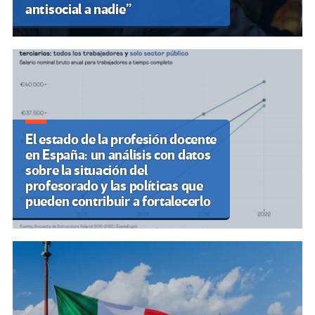
antisocial a nadie”
El estado de la profesión docente
en España: un análisis con datos
sobre la situación del
profesorado y las políticas que
pueden contribuir a fortalecerlo