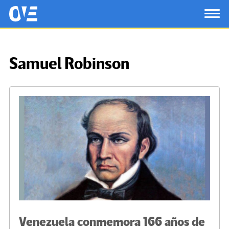
Saltar al contenido principal
OtrasVocesenEducacion.org
TOG
Samuel Robinson
Venezuela conmemora 166 años de