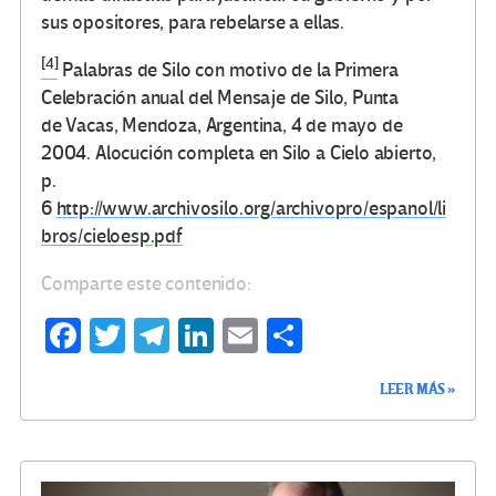
sus opositores, para rebelarse a ellas.
[4]
Palabras de Silo con motivo de la Primera
Celebración anual del Mensaje de Silo, Punta
de Vacas, Mendoza, Argentina, 4 de mayo de
2004. Alocución completa en Silo a Cielo abierto,
p.
6
http://www.archivosilo.org/archivopro/espanol/li
bros/cieloesp.pdf
Comparte este contenido:
Fa
T
Te
Li
E
C
ce
wi
le
n
m
o
LEER MÁS »
b
tt
gr
ke
ail
m
o
er
a
dI
p
o
m
n
ar