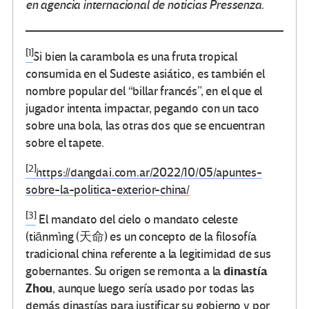
en agencia internacional de noticias Pressenza.
[1]
Si bien la carambola es una fruta tropical
consumida en el Sudeste asiático, es también el
nombre popular del “billar francés”, en el que el
jugador intenta impactar, pegando con un taco
sobre una bola, las otras dos que se encuentran
sobre el tapete.
[2]
https://dangdai.com.ar/2022/10/05/apuntes-
sobre-la-politica-exterior-china/
[3]
El mandato del cielo o mandato celeste
(tiānmìng (天命) es un concepto de la filosofía
tradicional china referente a la legitimidad de sus
dinastía
gobernantes. Su origen se remonta a la
Zhou
, aunque luego sería usado por todas las
demás dinastías para justificar su gobierno y por