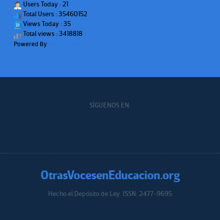
Users Today : 21
Total Users : 35460152
Views Today : 35
Total views : 3418818
Powered By
WPS Visitor Counter
SÍGUENOS EN:
OtrasVocesenEducacion.org
Hecho el Depósito de Ley. ISSN: 2477-9695
Educacion.org