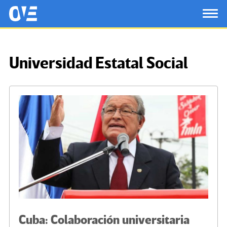
Saltar al contenido principal
OtrasVocesenEducacion.org
TOG
Universidad Estatal Social
Cuba: Colaboración universitaria