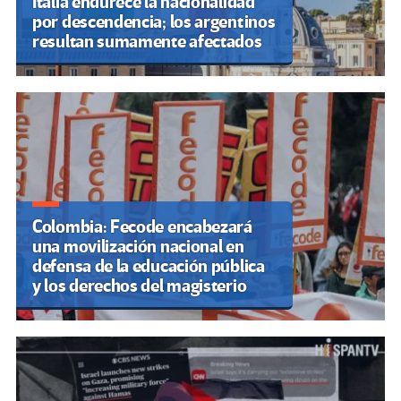
Italia endurece la nacionalidad
por descendencia; los argentinos
resultan sumamente afectados
Colombia: Fecode encabezará
una movilización nacional en
defensa de la educación pública
y los derechos del magisterio