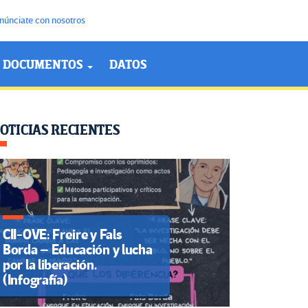
núnciate con nosotros
DOCUMENTOS
DATOS
OTICIAS RECIENTES
CII-OVE: Freire y Fals
Borda – Educación y lucha
por la liberación.
(Infografía)