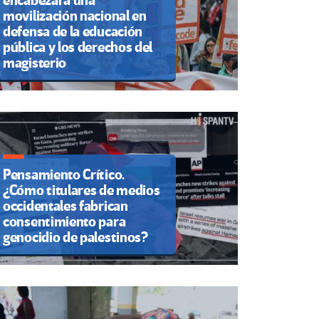
encabezará una
movilización nacional en
defensa de la educación
pública y los derechos del
magisterio
Pensamiento Crítico.
¿Cómo titulares de medios
occidentales fabrican
consentimiento para
genocidio de palestinos?