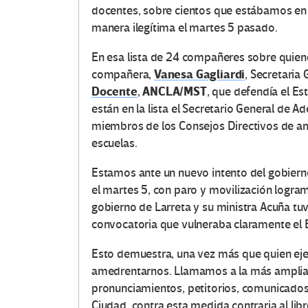
docentes, sobre cientos que estábamos en 
manera ilegítima el martes 5 pasado.
En esa lista de 24 compañeres sobre quiene
Vanesa Gagliardi
compañera,
, Secretaria
Docente
ANCLA/MST
,
, que defendía el Es
están en la lista el Secretario General de A
miembros de los Consejos Directivos de am
escuelas.
Estamos ante un nuevo intento del gobiern
el martes 5, con paro y movilización logra
gobierno de Larreta y su ministra Acuña tuv
convocatoria que vulneraba claramente el E
Esto demuestra, una vez más que quien ejer
amedrentarnos. Llamamos a la más amplia s
pronunciamientos, petitorios, comunicados 
Ciudad, contra esta medida contraria al libr