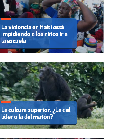
La violencia en Haití está
impidiendo a los niños ir a
la escuela
La cultura superior: ¿La del
líder o la del matón?