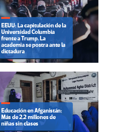
EEUU: La capitulación de la
Universidad Columbia
frente a Trump. La
academia se postra ante la
dictadura
Educación en Afganistán:
Más de 2.2 millones de
niñas sin clases