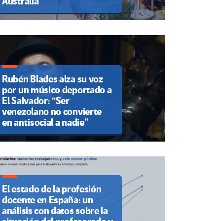
Australia
Rubén Blades alza su voz
por un músico deportado a
El Salvador: “Ser
venezolano no convierte
en antisocial a nadie”
El estado de la profesión
docente en España: un
análisis con datos sobre la