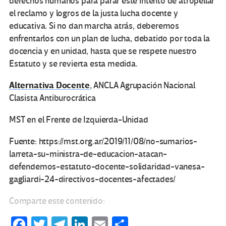
derechos humanos para parar este intento de atropellar
el reclamo y logros de la justa lucha docente y
educativa. Si no dan marcha atrás, deberemos
enfrentarlos con un plan de lucha, debatido por toda la
docencia y en unidad, hasta que se respete nuestro
Estatuto y se revierta esta medida.
Alternativa Docente
, ANCLA Agrupación Nacional
Clasista Antiburocrática
MST en el Frente de Izquierda-Unidad
Fuente: https://mst.org.ar/2019/11/08/no-sumarios-
larreta-su-ministra-de-educacion-atacan-
defendemos-estatuto-docente-solidaridad-vanesa-
gagliardi-24-directivos-docentes-afectades/
Comparte este contenido:
Fa
T
Te
Li
E
C