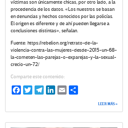
víctimas son únicamente chicas, por otro lado, a la
procedencia de los datos. «Los nuestros se basan
en denuncias y hechos conocidos por las policías.
El origen es diferente y de ahí pueden llegarse a
conclusiones distintas», señalan.
Fuente: https://rebelion.org/retrato-de-la-
violencia-contra-las-mujeres-desde-2015-un-68-
la-cometen-las-parejas-o-exparejas-y-la-sexual-
crecio-un-72/
Comparte este contenido:
Fa
T
Te
Li
E
C
ce
wi
le
n
m
o
LEER MÁS »
b
tt
gr
ke
ail
m
o
er
a
dI
p
o
m
n
ar