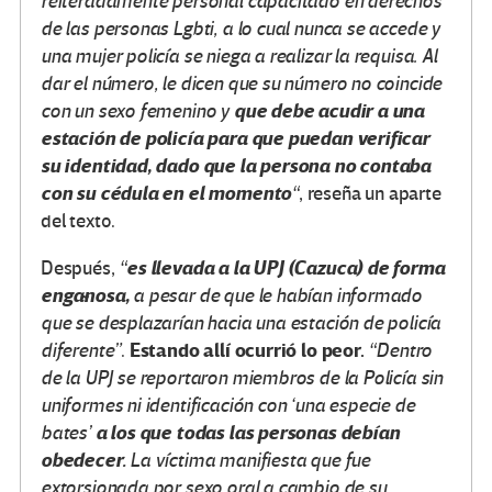
reiteradamente personal capacitado en derechos
de las personas Lgbti, a lo cual nunca se accede y
una mujer policía se niega a realizar la requisa. Al
dar el número, le dicen que su número no coincide
que debe acudir a una
con un sexo femenino y
estación de policía para que puedan verificar
su identidad, dado que la persona no contaba
con su cédula en el momento
“
, reseña un aparte
del texto.
es llevada a la UPJ (Cazuca) de forma
Después,
“
engañosa,
a pesar de que le habían informado
que se desplazarían hacia una estación de policía
Estando allí ocurrió lo peor.
diferente”
.
“Dentro
de la UPJ se reportaron miembros de la Policía sin
uniformes ni identificación con ‘una especie de
a los que todas las personas debían
bates’
obedecer.
La víctima manifiesta que fue
extorsionada por sexo oral a cambio de su