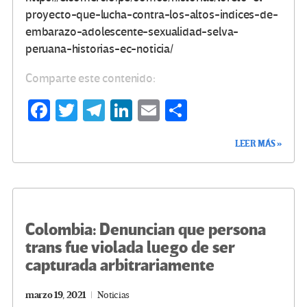
proyecto-que-lucha-contra-los-altos-indices-de-
embarazo-adolescente-sexualidad-selva-
peruana-historias-ec-noticia/
Comparte este contenido:
Fa
T
Te
Li
E
C
ce
wi
le
n
m
o
LEER MÁS »
b
tt
gr
ke
ail
m
o
er
a
dI
p
o
m
n
ar
k
tir
Colombia: Denuncian que persona
trans fue violada luego de ser
capturada arbitrariamente
marzo 19, 2021
Noticias