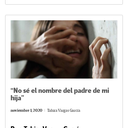
b
tt
gr
ke
ail
m
o
er
a
dI
p
o
m
n
ar
k
tir
“No sé el nombre del padre de mi
hija”
noviembre 1, 2020
Tahira Vargas García