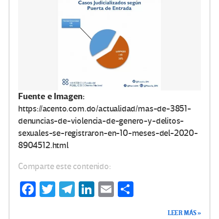
Fuente e Imagen:
https://acento.com.do/actualidad/mas-de-3851-
denuncias-de-violencia-de-genero-y-delitos-
sexuales-se-registraron-en-10-meses-del-2020-
8904512.html
Comparte este contenido:
Fa
T
Te
Li
E
C
ce
wi
le
n
m
o
LEER MÁS »