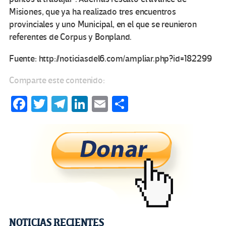
Misiones, que ya ha realizado tres encuentros
provinciales y uno Municipal, en el que se reunieron
referentes de Corpus y Bonpland.
Fuente: http://noticiasdel6.com/ampliar.php?id=182299
Comparte este contenido:
Fa
T
Te
Li
E
C
ce
wi
le
n
m
o
b
tt
gr
ke
ail
m
o
er
a
dI
p
o
m
n
ar
k
tir
Navegación
NOTICIAS RECIENTES