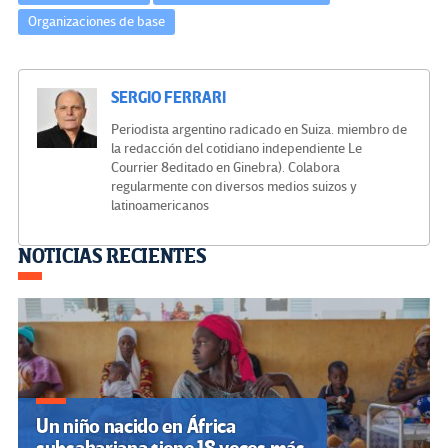
Organizaciones de base
SERGIO FERRARI
Periodista argentino radicado en Suiza. miembro de
la redacción del cotidiano independiente Le
Courrier 8editado en Ginebra). Colabora
regularmente con diversos medios suizos y
latinoamericanos
Navegación
NOTICIAS RECIENTES
de
entradas
Un niño nacido en África