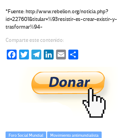
*Fuente: http://www.rebelion.org/noticia.php?
id=227601&titular=%93resistir-es-crear-existir-y-
trasformar%94-
Comparte este contenido:
Fa
T
Te
Li
E
C
ce
wi
le
n
m
o
b
tt
gr
ke
ail
m
o
er
a
dI
p
o
m
n
ar
k
tir
Foro Social Mundial
Movimiento antimundialista