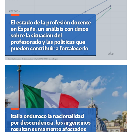
El estado de la profesión docente
en España: un análisis con datos
sobre la situación del
profesorado y las políticas que
pueden contribuir a fortalecerlo
Italia endurece la nacionalidad
por descendencia; los argentinos
resultan sumamente afectados