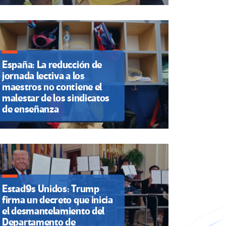
España: La reducción de
jornada lectiva a los
maestros no contiene el
malestar de los sindicatos
de enseñanza
Estad9s Unidos: Trump
firma un decreto que inicia
el desmantelamiento del
Departamento de