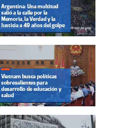
Argentina: Una multitud
salió a la calle por la
Memoria, la Verdad y la
Justicia a 49 años del golpe
Vietnam busca políticas
sobresalientes para
desarrollo de educación y
salud