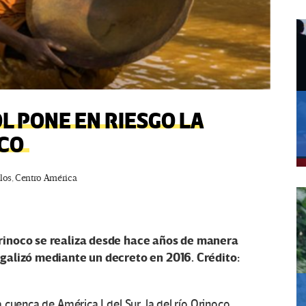
L PONE EN RIESGO LA
OCO
los
,
Centro América
Orinoco se realiza desde hace años de manera
egalizó mediante un decreto en 2016. Crédito:
cuenca de América Ldel Sur, la del río Orinoco,