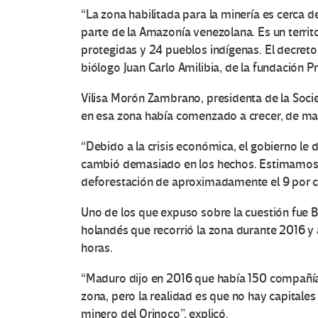
“La zona habilitada para la minería es cerca de
parte de la Amazonía venezolana. Es un terri
protegidas y 24 pueblos indígenas. El decreto
biólogo Juan Carlo Amilibia, de la fundación Pr
Vilisa Morón Zambrano, presidenta de la Soci
en esa zona había comenzado a crecer, de mane
“Debido a la crisis económica, el gobierno le 
O
cambió demasiado en los hechos. Estimamos q
deforestación de aproximadamente el 9 por ci
t
Uno de los que expuso sobre la cuestión fue 
r
holandés que recorrió la zona durante 2016 y 
horas.
a
“Maduro dijo en 2016 que había 150 compañías
s
zona, pero la realidad es que no hay capitale
minero del Orinoco”, explicó.