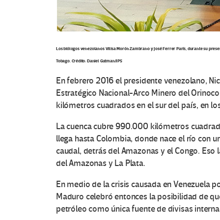
Los biólogos venezolanos Vilisa Morón Zambrano y José Ferrer París, durante su present
Tobago. Crédito: Daniel Gutman/IPS
En febrero 2016 el presidente venezolano, Ni
Estratégico Nacional-Arco Minero del Orinoco
kilómetros cuadrados en el sur del país, en l
La cuenca cubre 990.000 kilómetros cuadrado
llega hasta Colombia, donde nace el río con un
caudal, detrás del Amazonas y el Congo. Eso l
del Amazonas y La Plata.
En medio de la crisis causada en Venezuela por
Maduro celebró entonces la posibilidad de que
petróleo como única fuente de divisas internac