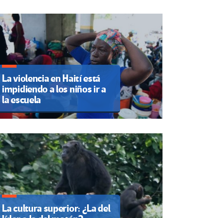
La violencia en Haití está
impidiendo a los niños ir a
la escuela
La cultura superior: ¿La del