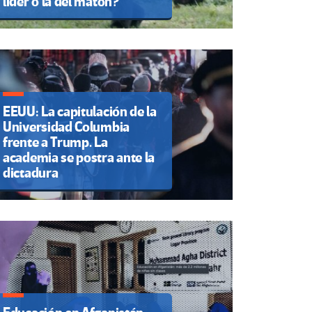
líder o la del matón?
EEUU: La capitulación de la
Universidad Columbia
frente a Trump. La
academia se postra ante la
dictadura