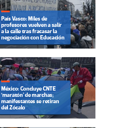
País Vasco: Miles de
profesores vuelven a salir
a la calle tras fracasar la
negociación con Educación
México: Concluye CNTE
‘maratón’ de marchas;
manifestantes se retiran
del Zócalo