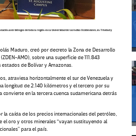
ación ante biólogos de toda la región en la Universidad de las Indias Occidentales, en Trinidad y
colás Maduro, creó por decreto la Zona de Desarrollo
 (ZDEN-AMO), sobre una superficie de 111.843
os estados de Bolívar y Amazonas.
s, atraviesa horizontalmente el sur de Venezuela y
a longitud de 2.140 kilómetros y el tercero por su
a convierte en la tercera cuenca sudamericana detrás
 la caída de los precios internacionales del petróleo,
 el oro y otros minerales “vayan sustituyendo al
ionales” para el país.