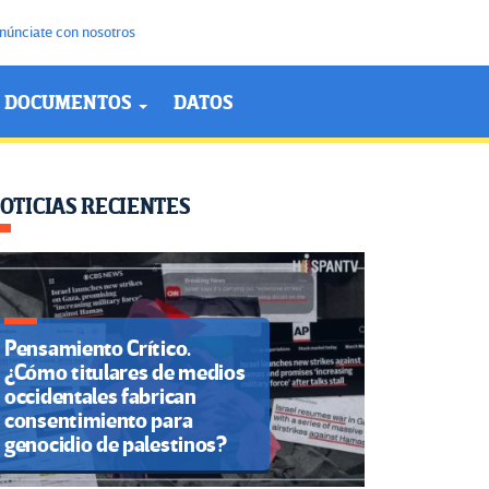
núnciate con nosotros
DOCUMENTOS
DATOS
OTICIAS RECIENTES
Pensamiento Crítico.
¿Cómo titulares de medios
occidentales fabrican
consentimiento para
genocidio de palestinos?