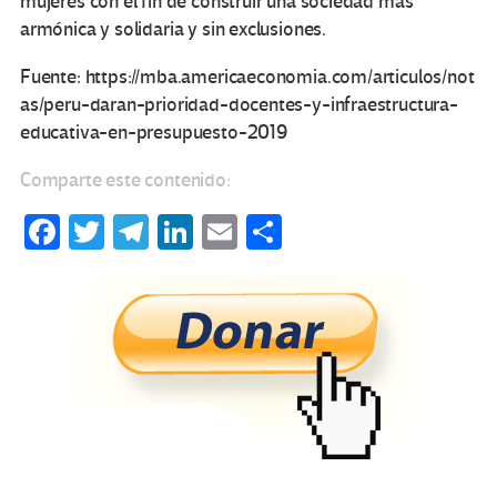
mujeres con el fin de construir una sociedad más
armónica y solidaria y sin exclusiones.
Fuente: https://mba.americaeconomia.com/articulos/not
as/peru-daran-prioridad-docentes-y-infraestructura-
educativa-en-presupuesto-2019
Comparte este contenido:
Fa
T
Te
Li
E
C
ce
wi
le
n
m
o
b
tt
gr
ke
ail
m
o
er
a
dI
p
o
m
n
ar
k
tir