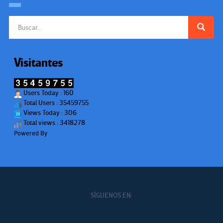
Buscar:
Visitantes
Users Today : 160
Total Users : 35459755
Views Today : 306
Total views : 3418278
Powered By
WPS Visitor Counter
SÍGUENOS EN: