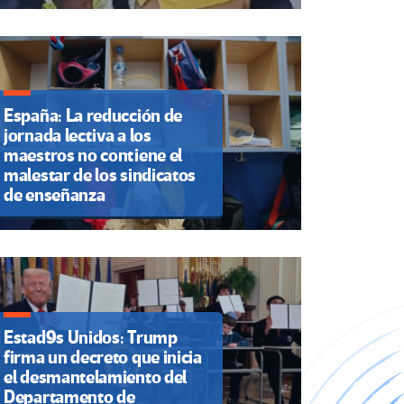
España: La reducción de
jornada lectiva a los
maestros no contiene el
malestar de los sindicatos
de enseñanza
Estad9s Unidos: Trump
firma un decreto que inicia
el desmantelamiento del
Departamento de