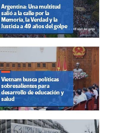
Argentina: Una multitud
salió a la calle por la
Memoria, la Verdad y la
Justicia a 49 años del golpe
Vietnam busca políticas
sobresalientes para
desarrollo de educación y
salud