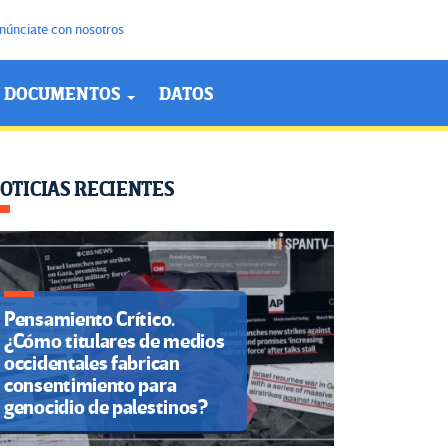
núnciate con nosotros
DOCUMENTOS
DATOS
OTICIAS RECIENTES
Pensamiento Crítico.
¿Cómo titulares de medios
occidentales fabrican
consentimiento para
genocidio de palestinos?