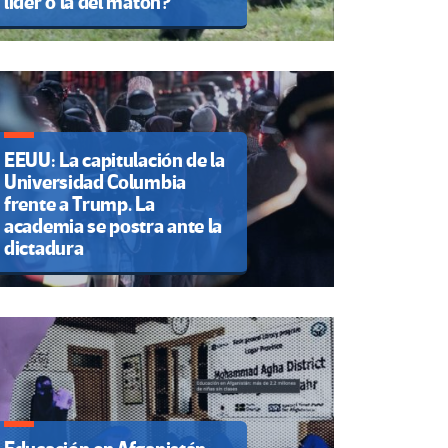
líder o la del matón?
EEUU: La capitulación de la
Universidad Columbia
frente a Trump. La
academia se postra ante la
dictadura