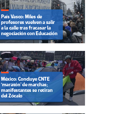
País Vasco: Miles de
profesores vuelven a salir
a la calle tras fracasar la
negociación con Educación
México: Concluye CNTE
‘maratón’ de marchas;
manifestantes se retiran
del Zócalo