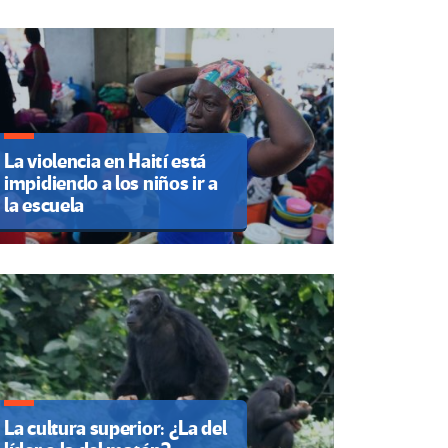
La violencia en Haití está
impidiendo a los niños ir a
la escuela
La cultura superior: ¿La del