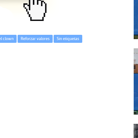
l clown
Reforzar valores
Sin etiquetas