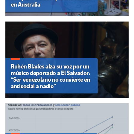
en Australia
Rubén Blades alza su voz por un
músico deportado a El Salvador:
“Ser venezolano no convierte en
antisocial a nadie”