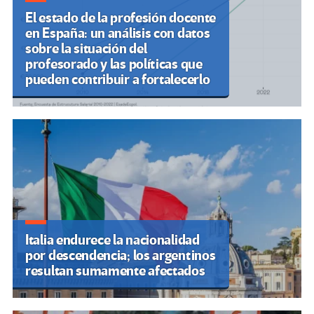
El estado de la profesión docente
en España: un análisis con datos
sobre la situación del
profesorado y las políticas que
pueden contribuir a fortalecerlo
Italia endurece la nacionalidad
por descendencia; los argentinos
resultan sumamente afectados