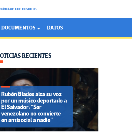
núnciate con nosotros
DOCUMENTOS
DATOS
OTICIAS RECIENTES
Rubén Blades alza su voz
por un músico deportado a
El Salvador: “Ser
venezolano no convierte
en antisocial a nadie”