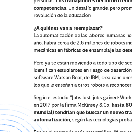
Los trabajadores del futuro tend
personas.
competencias.
Un desafío grande, pero promet
revolución de la educación.
¿A quiénes van a reemplazar?
La automatización de las labores humanas no e
año, habrá cerca de 2,6 millones de robots i
mecánicas en fábricas de ensamblaje las de
Pero ya se están moviendo a todo tipo de sect
identifican estudiantes en riesgo de deserció
software Watson Beat, de IBM, crea cancio
los que le enseñan a otros robots a reconocer
Según el estudio “Jobs lost, jobs gained: Work
hasta 80
en 2017 por la firma McKinsey & Co,
mundial) tendrían que buscar un nuevo tra
automatización
, según las tecnologías pro