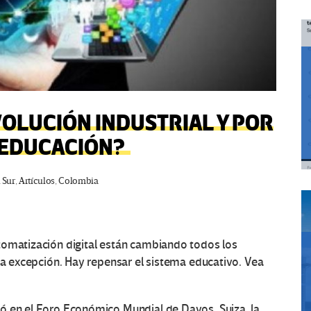
VOLUCIÓN INDUSTRIAL Y POR
A EDUCACIÓN?
 Sur
,
Artículos
,
Colombia
tomatización digital están cambiando todos los
 la excepción. Hay repensar el sistema educativo. Vea
ó en el Foro Económico Mundial de Davos, Suiza, la