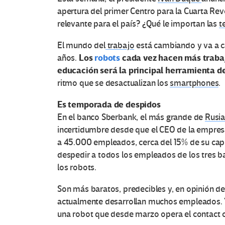
apertura del primer Centro para la Cuarta Revo
relevante para el país? ¿Qué le importan las
t
El mundo del
trabajo
está cambiando y va a c
Los
robots
cada vez hacen más trabajo
años.
educación será la principal herramienta d
ritmo que se desactualizan los
smartphones
.
Es temporada de despidos
En el banco Sberbank, el más grande de
Rusi
incertidumbre desde que el CEO de la empresa
a 45.000 empleados, cerca del 15% de su capi
despedir a todos los empleados de los tres 
los robots.
Son más baratos, predecibles y, en opinión d
actualmente desarrollan muchos empleados. Ya
una robot que desde marzo opera el contact c