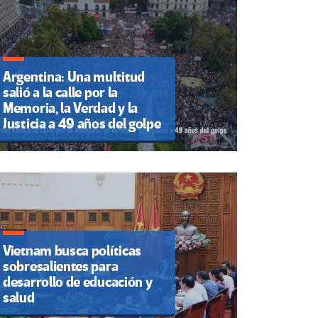
Argentina: Una multitud
salió a la calle por la
Memoria, la Verdad y la
Justicia a 49 años del golpe
Vietnam busca políticas
sobresalientes para
desarrollo de educación y
salud