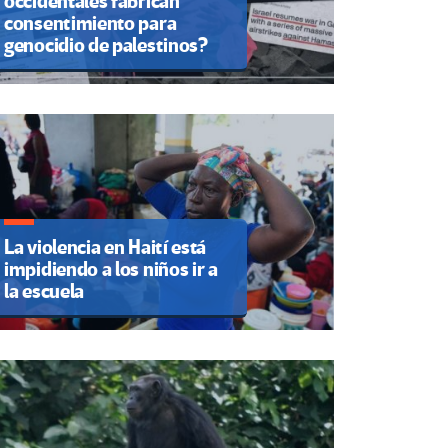
occidentales fabrican
consentimiento para
genocidio de palestinos?
La violencia en Haití está
impidiendo a los niños ir a
la escuela