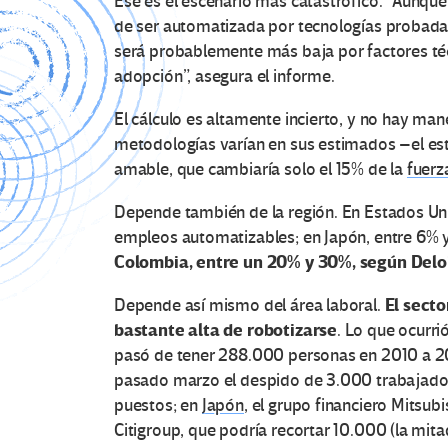
Ese es el escenario más catastrófico. “Aunque 
de ser automatizada por tecnologías probada
será probablemente más baja por factores téc
adopción”, asegura el informe.
El cálculo es altamente incierto, y no hay ma
metodologías varían en sus estimados –el es
amable, que cambiaría solo el 15% de la
fuerz
Depende también de la región. En Estados Uni
empleos automatizables; en Japón, entre 6% y
Colombia, entre un 20% y 30%, según Deloi
El secto
Depende así mismo del área laboral.
bastante alta de robotizarse
. Lo que ocurri
pasó de tener 288.000 personas en 2010 a 
pasado marzo el despido de 3.000 trabajado
puestos; en
Japón
, el grupo financiero Mitsub
Citigroup, que podría recortar 10.000 (la mit