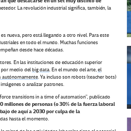
rán que destacarse en un set muy distinto de
edor. La revolución industrial significa, también, la
s nueva, pero está llegando a otro nivel. Para este
ndustriales en todo el mundo. Muchas funciones
sempeñan desde hace décadas.
ores. En las instituciones de educación superior
n por medio del
big data
. En el mundo del arte,
el
nes autónomamente
. Ya incluso son robots (teacher bots)
 imágenes o analizar patrones.
force transitions in a time of automation”, publicado
0 millones de personas (o 30% de la fuerza laboral
bajo de aquí a 2030 por culpa de la
badas hasta el momento.