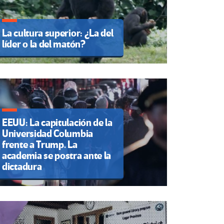
La cultura superior: ¿La del
líder o la del matón?
EEUU: La capitulación de la
Universidad Columbia
frente a Trump. La
academia se postra ante la
dictadura