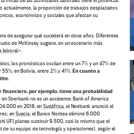
la mitad de las actividades laborales tiene el potencial
s actualmente, la proporción de trabajos desplazados
nicos, económicos y sociales que afectan su
nera de asegurar qué sucederá en doce años. Diferentes
tudio de McKinsey sugiere, en un escenario más
a laboral
–.
dos, los pronósticos oscilan entre un 7% y un 47% de
En cuanto a
 55%; en Bolivia, entre 2% y 41%.
tte.
r financiero, por ejemplo, tiene una probabilidad
ó en Sberbank no es un accidente: Bank of America
204.000 en 2018; en
Sudáfrica
, el Nedbank anunció el
res; en
Suecia
, el Banco Nordea eliminó 6.000
ishi UFJ planea sustituir 9.500, casi lo mismo que el
ad de su equipo de tecnología y operaciones), según el