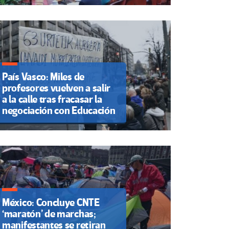
País Vasco: Miles de
profesores vuelven a salir
a la calle tras fracasar la
negociación con Educación
México: Concluye CNTE
‘maratón’ de marchas;
manifestantes se retiran