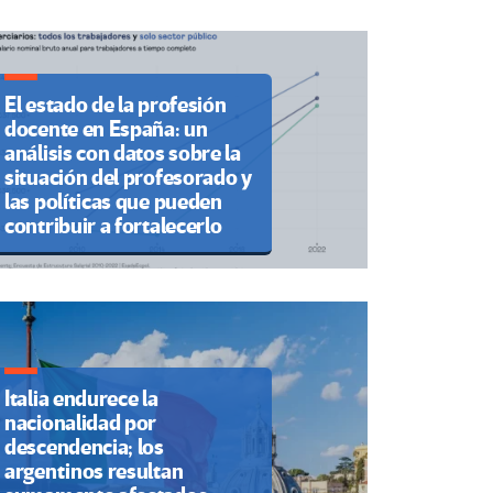
El estado de la profesión
docente en España: un
análisis con datos sobre la
situación del profesorado y
las políticas que pueden
contribuir a fortalecerlo
Italia endurece la
nacionalidad por
descendencia; los
argentinos resultan