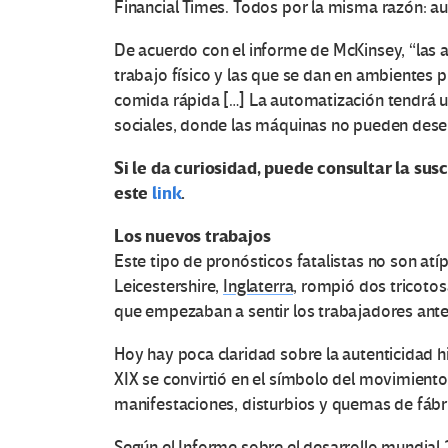
Financial Times. Todos por la misma razón: a
De acuerdo con el informe de McKinsey, “las 
trabajo físico y las que se dan en ambientes
comida rápida […] La automatización tendrá 
sociales, donde las máquinas no pueden de
Si le da curiosidad, puede consultar la su
este
link
.
Los nuevos trabajos
Este tipo de pronósticos fatalistas no son at
Leicestershire,
Inglaterra
, rompió dos tricotos
que empezaban a sentir los trabajadores ante 
Hoy hay poca claridad sobre la autenticidad hi
XIX se convirtió en el símbolo del movimiento
manifestaciones, disturbios y quemas de fábri
Según el Informe sobre el desarrollo mundial 