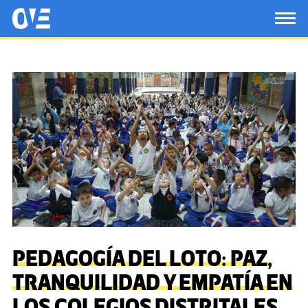
Saltar al contenido principal
OtrasVocesenEducacion.org
TOG
PEDAGOGÍA DEL LOTO: PAZ,
TRANQUILIDAD Y EMPATÍA EN
LOS COLEGIOS DISTRITALES