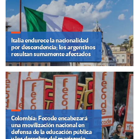
Italia endurece la nacionalidad
por descendencia; los argentinos
resultan sumamente afectados
Colombia: Fecode encabezará
una movilización nacional en
defensa de la educación pública
y los derechos del magisterio