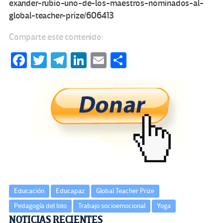
exander-rubio-uno-de-los-maestros-nominados-al-
global-teacher-prize/606413
Comparte este contenido:
Fa
T
Te
Li
E
C
ce
wi
le
n
m
o
b
tt
gr
ke
ail
m
o
er
a
dI
p
o
m
n
ar
k
tir
Educación
Educapaz
Global Teacher Prize
Pedagogía del loto
Trabajo socioemocional
Yoga
Navegación
NOTICIAS RECIENTES