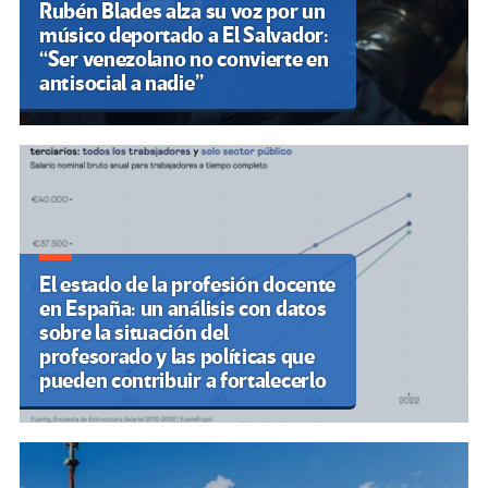
Rubén Blades alza su voz por un
músico deportado a El Salvador:
“Ser venezolano no convierte en
antisocial a nadie”
El estado de la profesión docente
en España: un análisis con datos
sobre la situación del
profesorado y las políticas que
pueden contribuir a fortalecerlo