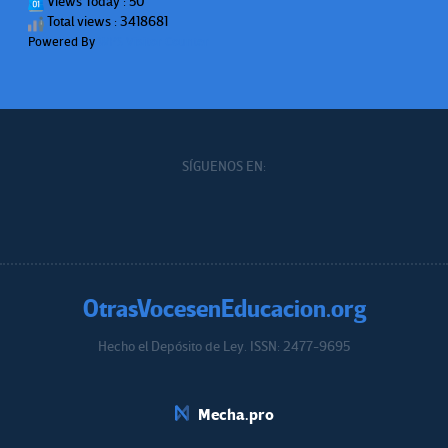
Views Today : 50
Total views : 3418681
Powered By
WPS Visitor Counter
SÍGUENOS EN:
OtrasVocesenEducacion.org
Hecho el Depósito de Ley. ISSN: 2477-9695
Educacion.org
Mecha.pro