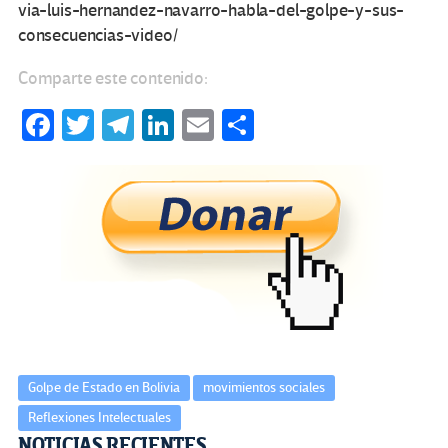
via-luis-hernandez-navarro-habla-del-golpe-y-sus-
consecuencias-video/
Comparte este contenido:
Fa
T
Te
Li
E
C
ce
wi
le
n
m
o
b
tt
gr
ke
ail
m
o
er
a
dI
p
o
m
n
ar
k
tir
Golpe de Estado en Bolivia
movimientos sociales
Reflexiones Intelectuales
NOTICIAS RECIENTES