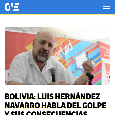
Saltar al contenido principal
OtrasVocesenEducacion.org
TOG
BOLIVIA: LUIS HERNÁNDEZ
NAVARRO HABLA DEL GOLPE
Y SUS CONSECUENCIAS