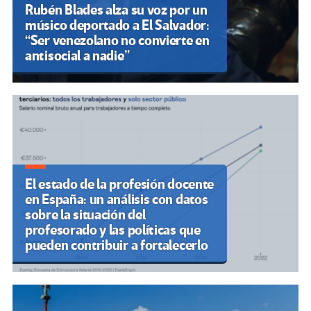
Rubén Blades alza su voz por un
músico deportado a El Salvador:
“Ser venezolano no convierte en
antisocial a nadie”
El estado de la profesión docente
en España: un análisis con datos
sobre la situación del
profesorado y las políticas que
pueden contribuir a fortalecerlo