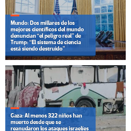
Mundo: Dos millares de los
mejores científicos del mundo
denuncian “el peligro real” de
Trump: “El sistema de ciencia
está siendo destruido”
Gaza: Al menos 322 niños han
muerto desde que se
reanudaron los ataques israelíes