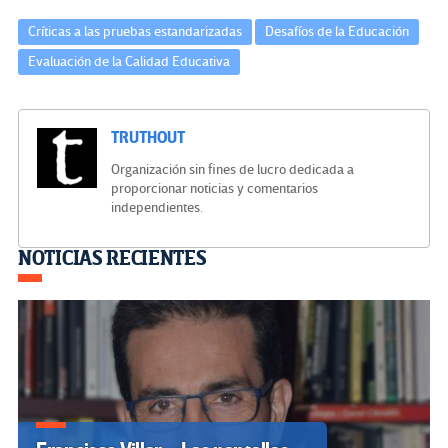
Críticas a las pruebas estandarizadas
Desafíos de la Educación
Evaluación de la Calidad Educativa
TRUTHOUT
Organización sin fines de lucro dedicada a
proporcionar noticias y comentarios
independientes.
Navegación
NOTICIAS RECIENTES
de
entradas