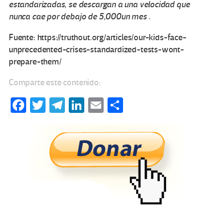
estandarizadas, se descargan a una velocidad que
nunca cae por debajo de
5,000
un
mes
.
Fuente: https://truthout.org/articles/our-kids-face-
unprecedented-crises-standardized-tests-wont-
prepare-them/
Comparte este contenido:
Fa
T
Te
Li
E
C
ce
wi
le
n
m
o
b
tt
gr
ke
ail
m
o
er
a
dI
p
o
m
n
ar
k
tir