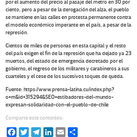
por el aumento del precio al pasaje del metro en 30 por
ciento, pero a pesar de la derogación del alza, el pueblo
se mantiene en las calles en protesta permanente contra
el modelo económico imperante en el país, a pesar de la
represión.
Cientos de miles de personas en esta capital y el resto
del país exigen el fin de la represión que ha dejado ya 23
muertos, del estado de emergencia decretado por el
gobierno, el regreso de los militares y carabineros a sus
cuarteles y el cese de los sucesivos toques de queda.
Fuente: https://www.prensa-latina.cu/index.php?
o=rn&id=315294&SEO=estibadores-del-mundo-
expresan-solidaridad-con-el-pueblo-de-chile
Comparte este contenido:
Fa
T
Te
Li
E
C