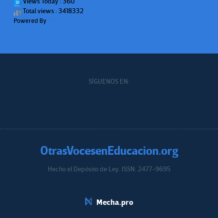
Views Today : 360
Total views : 3418332
Powered By
WPS Visitor Counter
SÍGUENOS EN:
OtrasVocesenEducacion.org
Hecho el Depósito de Ley. ISSN: 2477-9695
Educacion.org
Mecha.pro