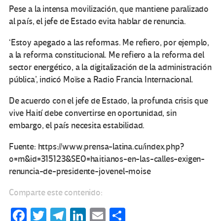
Pese a la intensa movilización, que mantiene paralizado
al país, el jefe de Estado evita hablar de renuncia.
‘Estoy apegado a las reformas. Me refiero, por ejemplo,
a la reforma constitucional. Me refiero a la reforma del
sector energético, a la digitalización de la administración
pública’, indicó Moïse a Radio Francia Internacional.
De acuerdo con el jefe de Estado, la profunda crisis que
vive Haití debe convertirse en oportunidad, sin
embargo, el país necesita estabilidad.
Fuente: https://www.prensa-latina.cu/index.php?
o=rn&id=315123&SEO=haitianos-en-las-calles-exigen-
renuncia-de-presidente-jovenel-moise
Comparte este contenido:
Fa
T
Te
Li
E
C