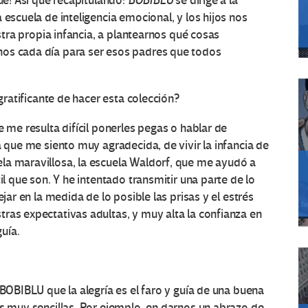
gue! Así que recapitulando:
BOBIBLU
se dirige a la
 escuela de inteligencia emocional, y los hijos nos
estra propia infancia, a plantearnos qué cosas
nos cada día para ser esos padres que todos
gratificante de hacer esta colección?
 me resulta difícil ponerles pegas o hablar de
a que me siento muy agradecida, de vivir la infancia de
la maravillosa, la escuela Waldorf, que me ayudó a
il que son. Y he intentado transmitir una parte de lo
ejar en la medida de lo posible las prisas y el estrés
ras expectativas adultas, y muy alta la confianza en
guía.
BOBIBLU que la alegría es el faro y guía de una buena
as muy sencillas. Por ejemplo, en darnos un abrazo de