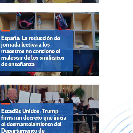
España: La reducción de
jornada lectiva a los
maestros no contiene el
malestar de los sindicatos
de enseñanza
Estad9s Unidos: Trump
firma un decreto que inicia
el desmantelamiento del
Departamento de