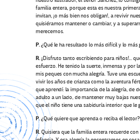
nuestro ilustrador, el señor Sánchez, lo consi
familia entera, porque esta es nuestra primera
invitan, ¡o más bien nos obligan!, a revivir nu
quisiéramos mantener o cambiar, y a superar
merecemos.
P.
¿Qué le ha resultado lo más difícil y lo más 
R. ¡
Disfruto tanto escribiendo para niños!… que
esfuerzo. He tenido la suerte, inmensa y por l
mis peques con mucha alegría. Tuve una escue
vivir los años de crianza como la aventura fért
que aprendí: la importancia de la alegría, de d
adulto a un lado, de mantener muy bajas nuest
que el niño tiene una sabiduría interior que le 
P.
¿Qué quiere que aprenda o reciba el lector?
R.
Quisiera que la familia entera recuerde con 
infancia. Y esa alegría la encontramos en cos