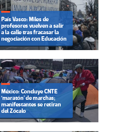
País Vasco: Miles de
profesores vuelven a salir
a la calle tras fracasar la
negociación con Educación
México: Concluye CNTE
‘maratón’ de marchas;
manifestantes se retiran
del Zócalo