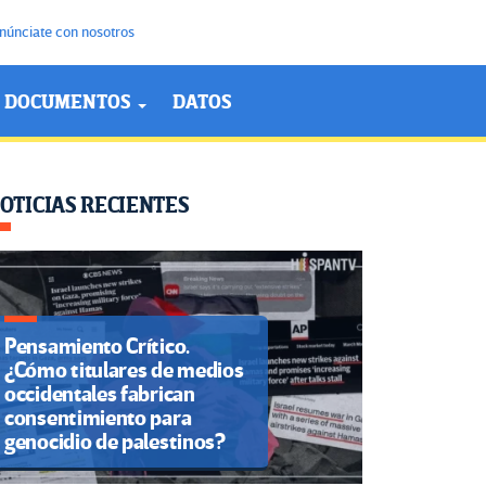
núnciate con nosotros
DOCUMENTOS
DATOS
OTICIAS RECIENTES
Pensamiento Crítico.
¿Cómo titulares de medios
occidentales fabrican
consentimiento para
genocidio de palestinos?