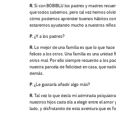
R.
Si con BOBIBLU los padres y madres recuer
que todos sabemos, pero tal vez hemos olvida
cómo podemos aprender buenos hábitos con n
O
estaremos ayudando mucho a nuestros niños 
t
P.
¿Y a los padres?
r
R.
Lo mejor de una familia es que lo que hace f
felices a los otros. Una familia es una unidad f
a
otros mal. Por ello siempre recuerdo a los p
nuestra parcela de felicidad en casa, que nadie
s
demás.
V
P.
¿Le gustaría añadir algo más?
o
R.
Tal vez lo que decía mi admirada psiquiatr
nuestros hijos cada día a elegir entre el amo
c
lado, y disfrutando de esta aventura que es fo