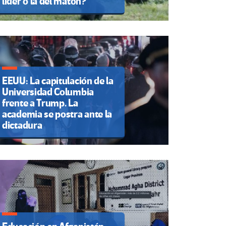
líder o la del matón?
EEUU: La capitulación de la
Universidad Columbia
frente a Trump. La
academia se postra ante la
dictadura