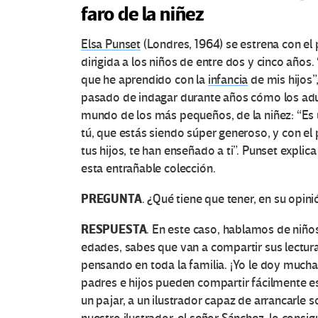
faro de la niñez
Elsa Punset
(Londres, 1964) se estrena con el
dirigida a los niños de entre dos y cinco año
que he aprendido con la
infancia
de mis hijos”
pasado de indagar durante años cómo los adult
mundo de los más pequeños, de la niñez: “Es u
tú, que estás siendo súper generoso, y con el 
tus hijos, te han enseñado a ti”. Punset explic
esta entrañable colección.
PREGUNTA
. ¿Qué tiene que tener, en su opinió
RESPUESTA
. En este caso, hablamos de niño
edades, sabes que van a compartir sus lectu
pensando en toda la familia. ¡Yo le doy mucha
padres e hijos pueden compartir fácilmente es
un pajar, a un ilustrador capaz de arrancarle 