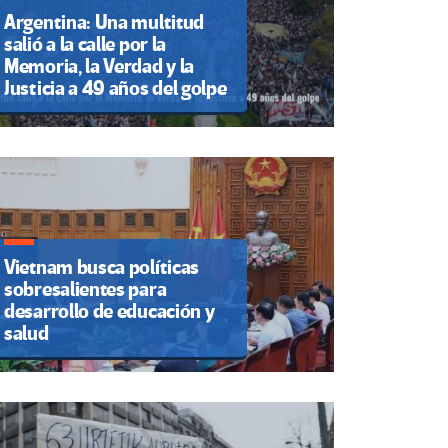
Argentina: Una multitud
salió a la calle por la
Memoria, la Verdad y la
Justicia a 49 años del golpe
Vietnam busca políticas
sobresalientes para
desarrollo de educación y
salud