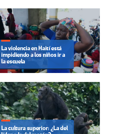
La violencia en Haití está
impidiendo a los niños ir a
la escuela
La cultura superior: ¿La del