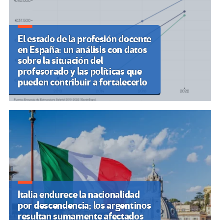
El estado de la profesión docente
en España: un análisis con datos
sobre la situación del
profesorado y las políticas que
pueden contribuir a fortalecerlo
Italia endurece la nacionalidad
por descendencia; los argentinos
resultan sumamente afectados