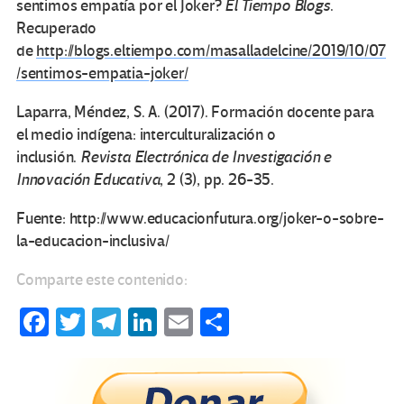
sentimos empatía por el Joker?
El Tiempo Blogs
.
Recuperado
de
http://blogs.eltiempo.com/masalladelcine/2019/10/07
/sentimos-empatia-joker/
Laparra, Méndez, S. A. (2017). Formación docente para
el medio indígena: interculturalización o
inclusión.
Revista Electrónica de Investigación e
Innovación Educativa
, 2 (3), pp. 26-35.
Fuente: http://www.educacionfutura.org/joker-o-sobre-
la-educacion-inclusiva/
Comparte este contenido:
Fa
T
Te
Li
E
C
ce
wi
le
n
m
o
b
tt
gr
ke
ail
m