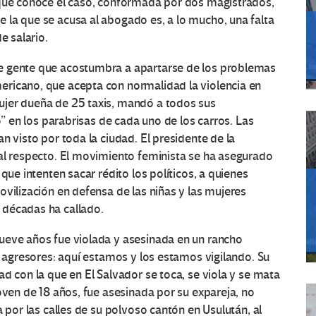
 que conoce el caso, conformada por dos magistrados,
 la que se acusa al abogado es, a lo mucho, una falta
e salario.
e gente que acostumbra a apartarse de los problemas
ricano, que acepta con normalidad la violencia en
ujer dueña de 25 taxis, mandó a todos sus
o” en los parabrisas de cada uno de los carros. Las
n visto por toda la ciudad. El presidente de la
 al respecto. El movimiento feminista se ha asegurado
que intenten sacar rédito los políticos, a quienes
ovilización en defensa de las niñas y las mujeres
 décadas ha callado.
ueve años fue violada y asesinada en un rancho
s agresores: aquí estamos y los estamos vigilando. Su
d con la que en El Salvador se toca, se viola y se mata
oven de 18 años, fue asesinada por su expareja, no
a por las calles de su polvoso cantón en Usulután, al