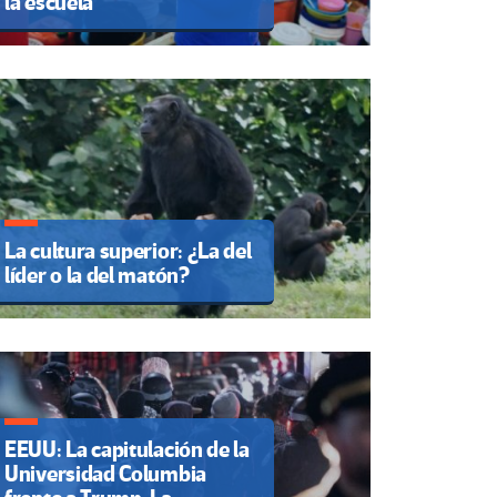
la escuela
La cultura superior: ¿La del
líder o la del matón?
EEUU: La capitulación de la
Universidad Columbia