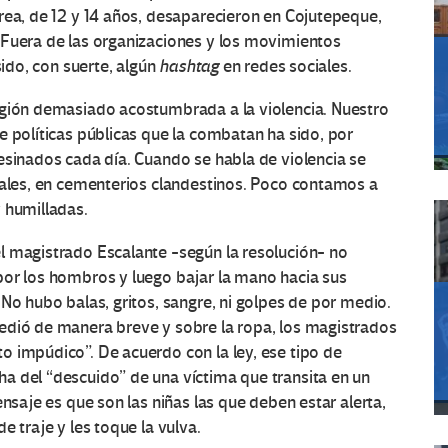
rea, de 12 y 14 años, desaparecieron en Cojutepeque,
 Fuera de las organizaciones y los movimientos
sido, con suerte, algún
hashtag
en redes sociales.
egión demasiado acostumbrada a la violencia. Nuestro
e políticas públicas que la combatan ha sido, por
esinados cada día. Cuando se habla de violencia se
iales, en cementerios clandestinos. Poco contamos a
 humilladas.
l magistrado Escalante -según la resolución- no
por los hombros y luego bajar la mano hacia sus
No hubo balas, gritos, sangre, ni golpes de por medio.
edió de manera breve y sobre la ropa, los magistrados
o impúdico”. De acuerdo con la ley, ese tipo de
a del “descuido” de una víctima que transita en un
ensaje es que son las niñas las que deben estar alerta,
e traje y les toque la vulva.