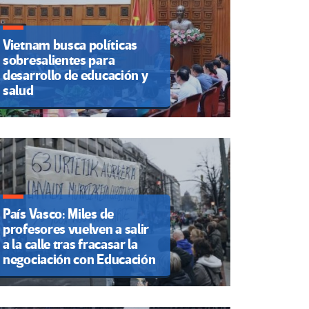
Vietnam busca políticas
sobresalientes para
desarrollo de educación y
salud
País Vasco: Miles de
profesores vuelven a salir
a la calle tras fracasar la
negociación con Educación