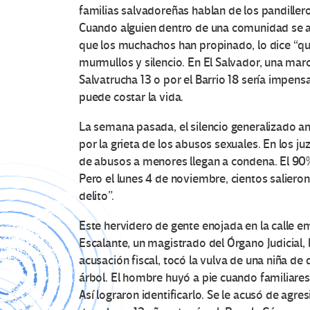
familias salvadoreñas hablan de los pandiller
Cuando alguien dentro de una comunidad se atr
que los muchachos han propinado, lo dice “que
murmullos y silencio. En El Salvador, una mar
Salvatrucha 13 o por el Barrio 18 sería impen
puede costar la vida.
La semana pasada, el silencio generalizado a
por la grieta de los abusos sexuales. En los 
de abusos a menores llegan a condena. El 90
Pero el lunes 4 de noviembre, cientos salieron 
delito”.
Este hervidero de gente enojada en la calle 
Escalante, un magistrado del Órgano Judicial, l
acusación fiscal, tocó la vulva de una niña de
árbol. El hombre huyó a pie cuando familiares d
Así lograron identificarlo. Se le acusó de agr