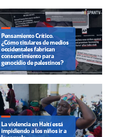
Pensamiento Crítico.
¿Cómo titulares de medios
occidentales fabrican
consentimiento para
genocidio de palestinos?
La violencia en Haití está
impidiendo a los niños ir a