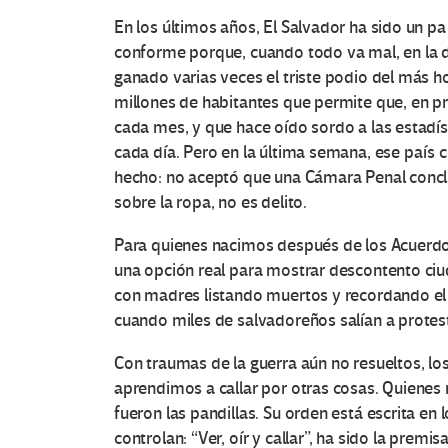
En los últimos años, El Salvador ha sido un pa
conforme porque, cuando todo va mal, en la de
ganado varias veces el triste podio del más h
millones de habitantes que permite que, en 
cada mes, y que hace oído sordo a las estadís
cada día. Pero en la última semana, ese país 
hecho: no aceptó que una Cámara Penal conclu
sobre la ropa, no es delito.
Para quienes nacimos después de los Acuerdos 
una opción real para mostrar descontento ci
con madres listando muertos y recordando el r
cuando miles de salvadoreños salían a protesta
Con traumas de la guerra aún no resueltos, lo
aprendimos a callar por otras cosas. Quienes 
fueron las pandillas. Su orden está escrita en
controlan: “Ver, oír y callar”, ha sido la prem