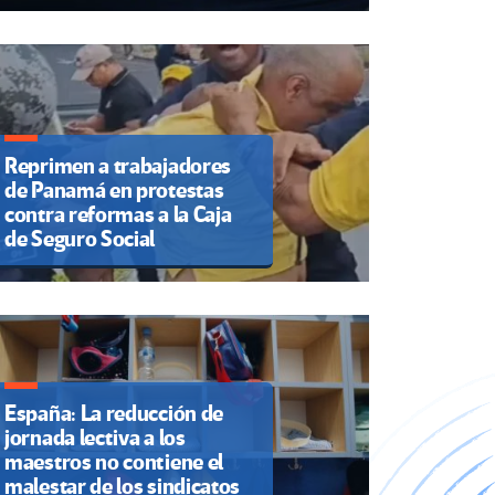
Reprimen a trabajadores
de Panamá en protestas
contra reformas a la Caja
de Seguro Social
España: La reducción de
jornada lectiva a los
maestros no contiene el
malestar de los sindicatos