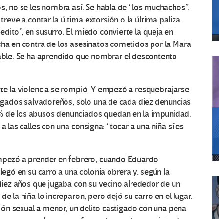
os, no se les nombra así. Se habla de “los muchachos”.
eve a contar la última extorsión o la última paliza
dito”, en susurro. El miedo convierte la queja en
cha en contra de los asesinatos cometidos por la Mara
sable. Se ha aprendido que nombrar el descontento
nte la violencia se rompió. Y empezó a resquebrajarse
juzgados salvadoreños, solo una de cada diez denuncias
% de los abusos denunciados quedan en la impunidad.
a las calles con una consigna: “tocar a una niña sí es
empezó a prender en febrero, cuando Eduardo
legó en su carro a una colonia obrera y, según la
 diez años que jugaba con su vecino alrededor de un
e la niña lo increparon, pero dejó su carro en el lugar.
esión sexual a menor, un delito castigado con una pena