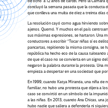
de ocho a 12 años de cárcel. Pero la Cámara
concluyó la semana pasada que la conducta de
que conlleva una multa de diez a treinta días d
La resolución cayó como agua hirviendo sobr
ajenos. Quemó. Y muchos en el país centroame
sus máximas expresiones, se hartaron. Una m
conductores a escribir “Tocar niñas sí es delit
pancartas, repitiendo la misma consigna, se ha
república ha hecho eco de la causa tuiteando
de que el caso no se convierta en un signo del 
negaron la palabra durante la protesta. Una m
empieza a despertar en una sociedad que por
En 1999, cuando Katya Miranda, una niña de n
familiar, no hubo una protesta que dijera a lo
caso se convirtió en un símbolo de la impunida
a las niñas. En 2013, cuando Ana Chicas, una j
hubo nadie que saliera a defenderla ni siquier