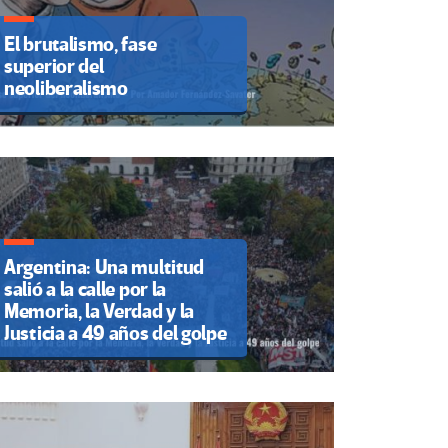
El brutalismo, fase
superior del
neoliberalismo
Argentina: Una multitud
salió a la calle por la
Memoria, la Verdad y la
Justicia a 49 años del golpe