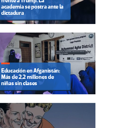
frente a Trump. La
academia se postra ante la
dictadura
Educación en Afganistán:
Más de 2.2 millones de
niñas sin clases