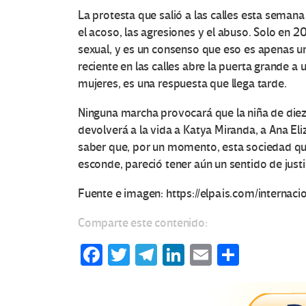
La protesta que salió a las calles esta seman
el acoso, las agresiones y el abuso. Solo en 20
sexual, y es un consenso que eso es apenas un
O
reciente en las calles abre la puerta grande a
mujeres, es una respuesta que llega tarde.
t
Ninguna marcha provocará que la niña de diez 
r
devolverá a la vida a Katya Miranda, a Ana Eli
saber que, por un momento, esta sociedad qu
a
esconde, pareció tener aún un sentido de justi
s
Fuente e imagen: https://elpais.com/interna
V
Comparte este contenido:
o
Fa
T
Te
Li
E
C
ce
wi
le
n
m
o
c
b
tt
gr
ke
ail
m