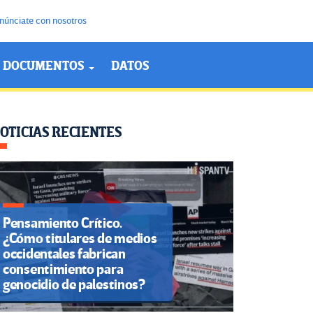
núnciate con nosotros
DOCUMENTOS
DATOS
OTICIAS RECIENTES
Pensamiento Crítico.
¿Cómo titulares de medios
occidentales fabrican
consentimiento para
genocidio de palestinos?