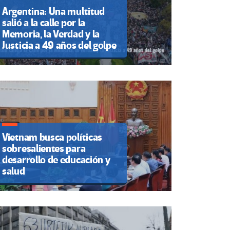
Argentina: Una multitud
salió a la calle por la
Memoria, la Verdad y la
Justicia a 49 años del golpe
Vietnam busca políticas
sobresalientes para
desarrollo de educación y
salud