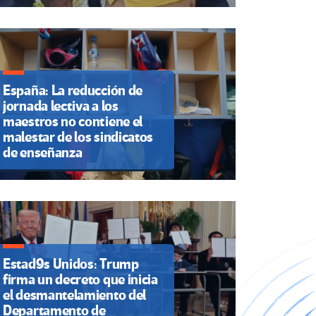
España: La reducción de
jornada lectiva a los
maestros no contiene el
malestar de los sindicatos
de enseñanza
Estad9s Unidos: Trump
firma un decreto que inicia
el desmantelamiento del
Departamento de