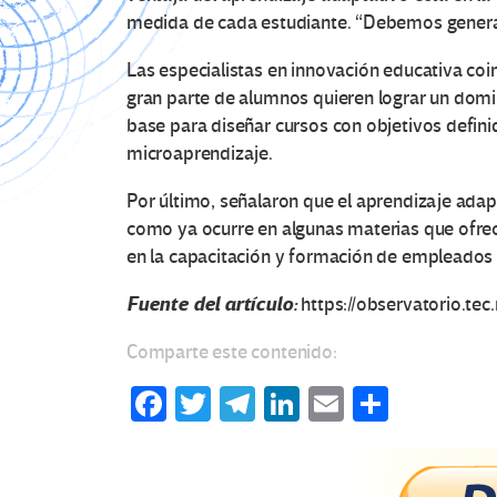
medida de cada estudiante. “Debemos generar d
Las especialistas en innovación educativa coi
gran parte de alumnos quieren lograr un domin
base para diseñar cursos con objetivos defini
microaprendizaje.
Por último, señalaron que el aprendizaje ada
como ya ocurre en algunas materias que ofrec
en la capacitación y formación de empleados p
Fuente del artículo:
https://observatorio.t
Comparte este contenido:
Fa
T
Te
Li
E
C
ce
wi
le
n
m
o
b
tt
gr
ke
ail
m