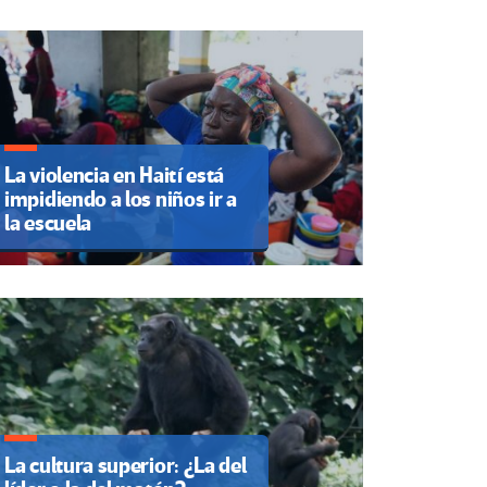
La violencia en Haití está
impidiendo a los niños ir a
la escuela
La cultura superior: ¿La del