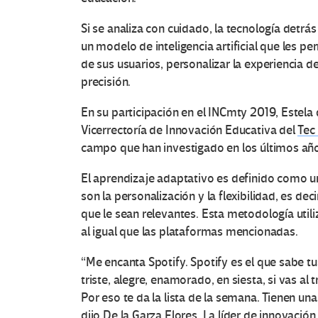
Si se analiza con cuidado, la tecnología detr
un modelo de inteligencia artificial que les pe
de sus usuarios, personalizar la experiencia d
precisión.
En su participación en el INCmty 2019, Estela d
Vicerrectoría de Innovación Educativa del
Tec
campo que han investigado en los últimos año
El aprendizaje adaptativo es definido como u
son la personalización y la flexibilidad, es d
que le sean relevantes. Esta metodología utili
al igual que las plataformas mencionadas.
“Me encanta Spotify. Spotify es el que sabe t
triste, alegre, enamorado, en siesta, si vas a
Por eso te da la lista de la semana. Tienen una
dijo De la Garza Flores. La líder de innovació