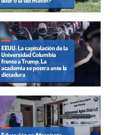
líder o la del matón?
EEUU: La capitulación de la
Universidad Columbia
frente a Trump. La
academia se postra ante la
dictadura