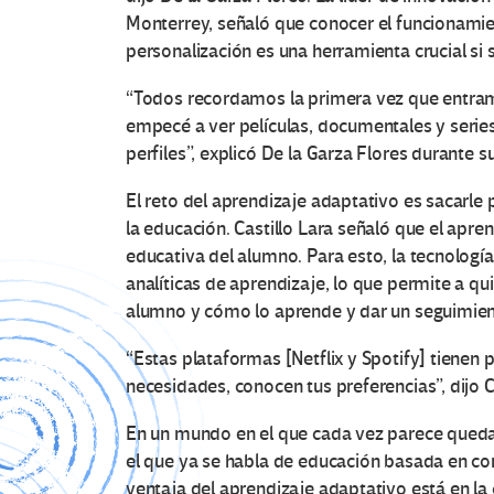
Monterrey, señaló que conocer el funcionamie
personalización es una herramienta crucial si 
“Todos recordamos la primera vez que entramo
empecé a ver películas, documentales y serie
perfiles”, explicó De la Garza Flores durante 
El reto del aprendizaje adaptativo es sacarle 
la educación. Castillo Lara señaló que el apre
educativa del alumno. Para esto, la tecnolog
analíticas de aprendizaje, lo que permite a q
alumno y cómo lo aprende y dar un seguimie
“Estas plataformas [Netflix y Spotify] tienen 
necesidades, conocen tus preferencias”, dijo Ca
En un mundo en el que cada vez parece quedar
el que ya se habla de educación basada en c
ventaja del aprendizaje adaptativo está en la