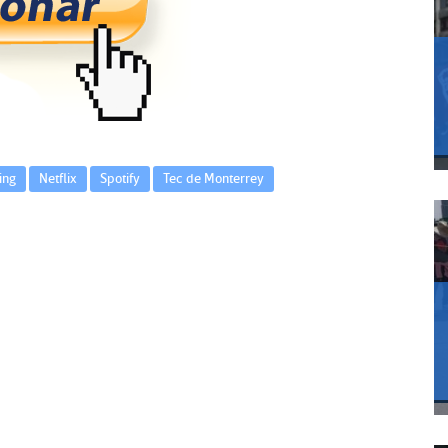
ing
Netflix
Spotify
Tec de Monterrey