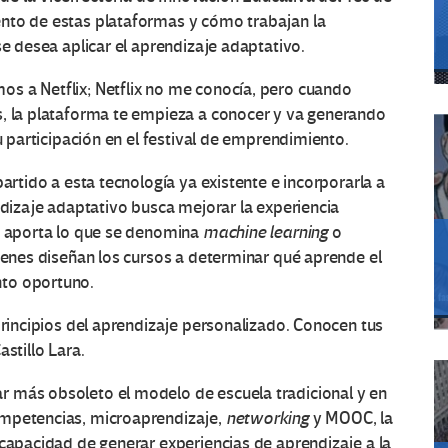
nto de estas plataformas y cómo trabajan la
se desea aplicar el aprendizaje adaptativo.
s a Netflix; Netflix no me conocía, pero cuando
s, la plataforma te empieza a conocer y va generando
su participación en el festival de emprendimiento.
partido a esta tecnología ya existente e incorporarla a
ndizaje adaptativo busca mejorar la experiencia
ía aporta lo que se denomina
machine learning
o
uienes diseñan los cursos a determinar qué aprende el
nto oportuno.
principios del aprendizaje personalizado. Conocen tus
stillo Lara.
 más obsoleto el modelo de escuela tradicional y en
ompetencias, microaprendizaje,
networking
y MOOC, la
 capacidad de generar experiencias de aprendizaje a la