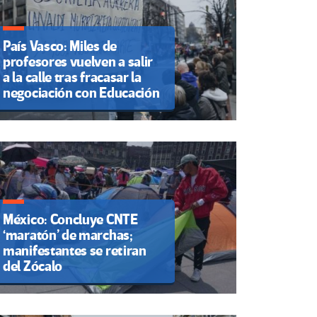
País Vasco: Miles de
profesores vuelven a salir
a la calle tras fracasar la
negociación con Educación
México: Concluye CNTE
‘maratón’ de marchas;
manifestantes se retiran
del Zócalo