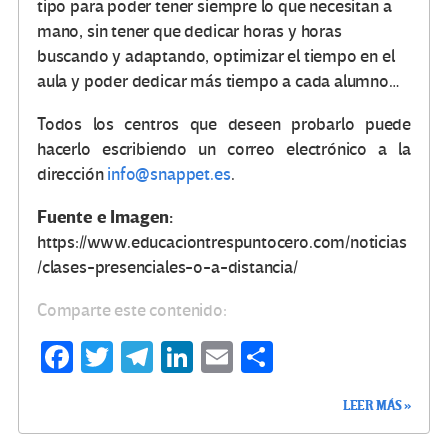
tipo para poder tener siempre lo que necesitan a
mano, sin tener que dedicar horas y horas
buscando y adaptando, optimizar el tiempo en el
aula y poder dedicar más tiempo a cada alumno…
Todos los centros que deseen probarlo puede
hacerlo escribiendo un correo electrónico a la
dirección
info@snappet.es
.
Fuente e Imagen:
https://www.educaciontrespuntocero.com/noticias
/clases-presenciales-o-a-distancia/
Comparte este contenido:
Fa
T
Te
Li
E
C
ce
wi
le
n
m
o
LEER MÁS »
b
tt
gr
ke
ail
m