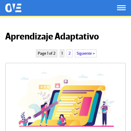
Saltar al contenido principal
OtrasVocesenEducacion.org
TOG
Aprendizaje Adaptativo
Page 1 of 2
1
2
Siguiente »