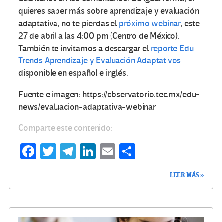
quieres saber más sobre aprendizaje y evaluación
adaptativa, no te pierdas el
próximo webinar
, este
27 de abril a las 4:00 pm (Centro de México).
También te invitamos a descargar el
reporte Edu
Trends Aprendizaje y Evaluación Adaptativos
disponible en español e inglés.
Fuente e imagen: https://observatorio.tec.mx/edu-
news/evaluacion-adaptativa-webinar
Comparte este contenido:
Fa
T
Te
Li
E
C
ce
wi
le
n
m
o
LEER MÁS »
b
tt
gr
ke
ail
m
o
er
a
dI
p
o
m
n
ar