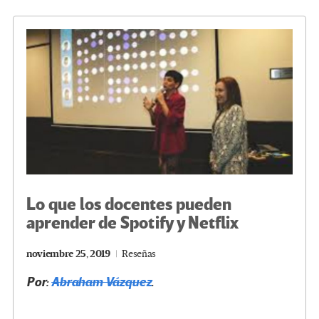
o
er
a
dI
p
o
m
n
ar
k
tir
Lo que los docentes pueden
aprender de Spotify y Netflix
noviembre 25, 2019
Reseñas
Por:
Abraham Vázquez
.