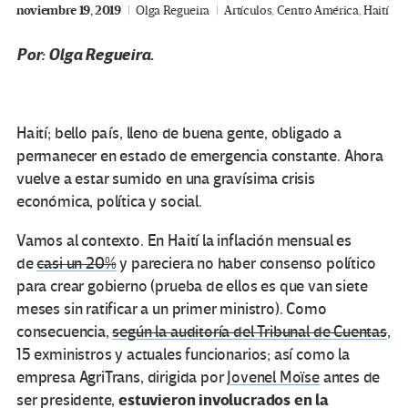
noviembre 19, 2019
Olga Regueira
Artículos
,
Centro América
,
Haití
Por: Olga Regueira.
Haití; bello país, lleno de buena gente, obligado a
permanecer en estado de emergencia constante. Ahora
vuelve a estar sumido en una gravísima crisis
económica, política y social.
Vamos al contexto. En Haití la inflación mensual es
de
casi un 20%
y pareciera no haber consenso político
para crear gobierno (prueba de ellos es que van siete
meses sin ratificar a un primer ministro). Como
consecuencia,
según la auditoría del Tribunal de Cuentas
,
15 exministros y actuales funcionarios; así como la
empresa AgriTrans, dirigida por
Jovenel Moïse
antes de
estuvieron involucrados en la
ser presidente,