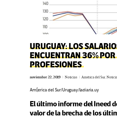
URUGUAY: LOS SALARIO
ENCUENTRAN 36% POR 
PROFESIONES
noviembre 22, 2019
Noticias
América del Sur
,
Notici
Am{erica del Sur/Uruguay/ladiaria.uy
El último informe del Ineed 
valor de la brecha de los últi