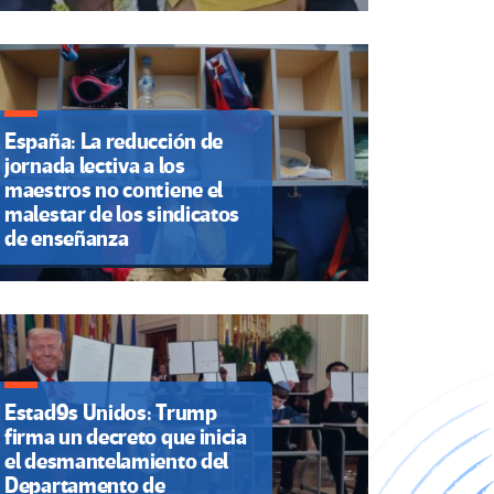
España: La reducción de
jornada lectiva a los
maestros no contiene el
malestar de los sindicatos
de enseñanza
Estad9s Unidos: Trump
firma un decreto que inicia
el desmantelamiento del
Departamento de