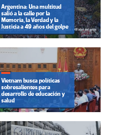
Argentina: Una multitud
salió a la calle por la
Memoria, la Verdad y la
Justicia a 49 años del golpe
Vietnam busca políticas
sobresalientes para
desarrollo de educación y
salud