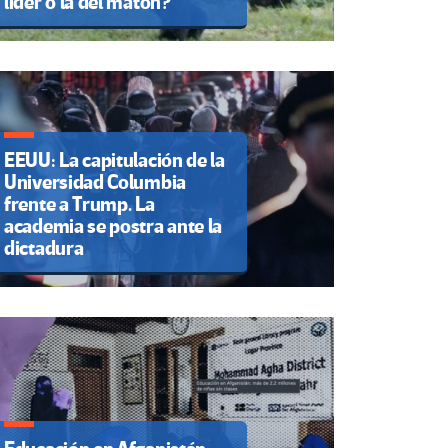
líder o la del matón?
EEUU: La capitulación de la
Universidad Columbia
frente a Trump. La
academia se postra ante la
dictadura