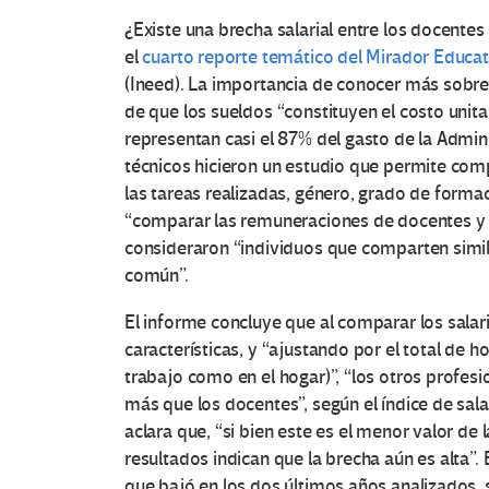
¿Existe una brecha salarial entre los docente
el
cuarto reporte temático del Mirador Educat
(Ineed). La importancia de conocer más sobre 
de que los sueldos “constituyen el costo unit
representan casi el 87% del gasto de la Admin
técnicos hicieron un estudio que permite comp
las tareas realizadas, género, grado de formac
“comparar las remuneraciones de docentes y
consideraron “individuos que comparten simil
común”.
El informe concluye que al comparar los sala
características, y “ajustando por el total de h
trabajo como en el hogar)”, “los otros profes
más que los docentes”, según el índice de salar
aclara que, “si bien este es el menor valor de
resultados indican que la brecha aún es alta”.
que bajó en los dos últimos años analizados,