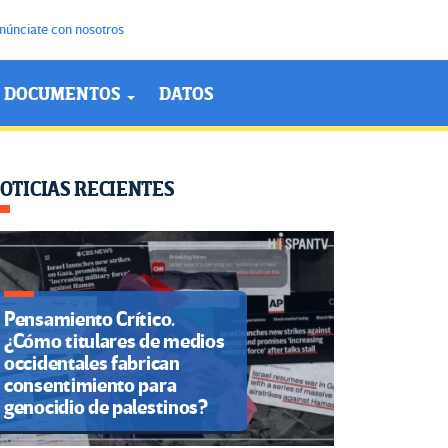
núnciate con nosotros
DOCUMENTOS
DATOS
OTICIAS RECIENTES
Pensamiento Crítico.
¿Cómo titulares de medios
occidentales fabrican
consentimiento para
genocidio de palestinos?