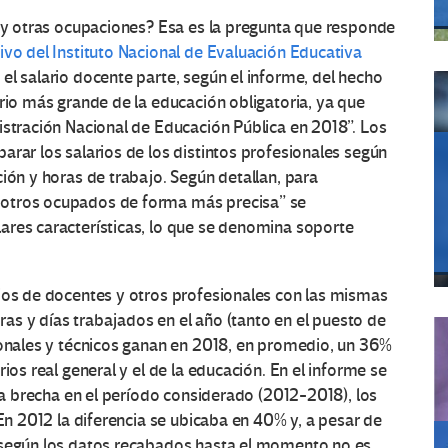
s y otras ocupaciones? Esa es la pregunta que responde
ivo del Instituto Nacional de Evaluación Educativa
el salario docente parte, según el informe, del hecho
ario más grande de la educación obligatoria, ya que
istración Nacional de Educación Pública en 2018”. Los
arar los salarios de los distintos profesionales según
ión y horas de trabajo. Según detallan, para
 otros ocupados de forma más precisa” se
ares características, lo que se denomina soporte
rios de docentes y otros profesionales con las mismas
oras y días trabajados en el año (tanto en el puesto de
ionales y técnicos ganan en 2018, en promedio, un 36%
ios real general y el de la educación. En el informe se
 la brecha en el período considerado (2012-2018), los
 En 2012 la diferencia se ubicaba en 40% y, a pesar de
 según los datos recabados hasta el momento no es