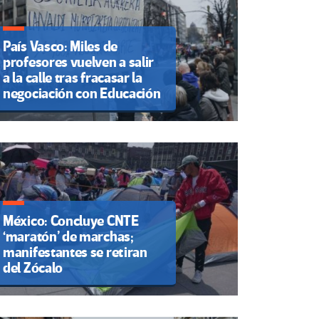
País Vasco: Miles de
profesores vuelven a salir
a la calle tras fracasar la
negociación con Educación
México: Concluye CNTE
‘maratón’ de marchas;
manifestantes se retiran
del Zócalo