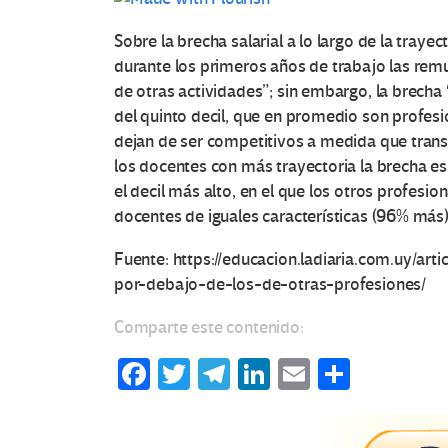
Sobre la brecha salarial a lo largo de la traye
durante los primeros años de trabajo las rem
de otras actividades”; sin embargo, la brecha 
del quinto decil, que en promedio son profes
dejan de ser competitivos a medida que transc
los docentes con más trayectoria la brecha 
el decil más alto, en el que los otros profesi
docentes de iguales características (96% más)
Fuente: https://educacion.ladiaria.com.uy/ar
por-debajo-de-los-de-otras-profesiones/
Comparte este contenido:
Fa
T
Te
Li
E
C
ce
wi
le
n
m
o
b
tt
gr
ke
ail
m