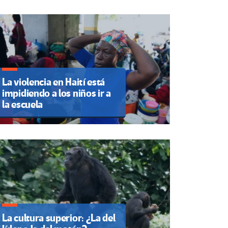
La violencia en Haití está
impidiendo a los niños ir a
la escuela
La cultura superior: ¿La del