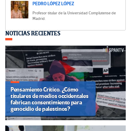
PEDRO LÓPEZ LÓPEZ
Profesor titular de la Universidad Complutense de
Madrid.
Navegación
NOTICIAS RECIENTES
de
entradas
Pensamiento Crítico. ¿Cómo
titulares de medios occidentales
fabrican consentimiento para
genocidio de palestinos?