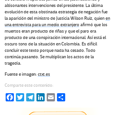
altisonantes intervenciones del presidente. La última
evolución de esta obstinada estrategia de negación fue
la aparición del ministro de Justicia Wilson Ruiz, quien
en
una entrevista para un medio extranjero
afirmó que los
muertos eran producto de riñas y que el paro era
producto de una conspiración internacional. Así está el
oscuro tono de la situación en Colombia. Es difícil
concluir este texto porque nada ha cesado. Todo
continúa pasando. Se multiplican los actos de la
tragedia.
Fuente e imagen:
ctxt.es
Comparte este contenido:
Fa
T
Te
Li
E
C
ce
wi
le
n
m
o
b
tt
gr
ke
ail
m