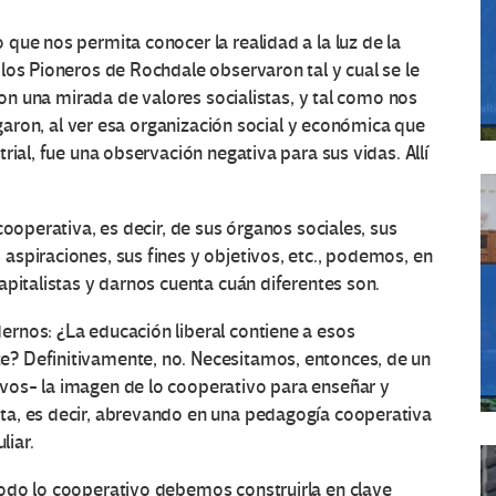
que nos permita conocer la realidad a la luz de la
los Pioneros de Rochdale observaron tal y cual se le
 con una mirada de valores socialistas, y tal como nos
legaron, al ver esa organización social y económica que
rial, fue una observación negativa para sus vidas. Allí
cooperativa, es decir, de sus órganos sociales, sus
spiraciones, sus fines y objetivos, etc., podemos, en
apitalistas y darnos cuenta cuán diferentes son.
rnos: ¿La educación liberal contiene a esos
? Definitivamente, no. Necesitamos, entonces, de un
vos- la imagen de lo cooperativo para enseñar y
ta, es decir, abrevando en una pedagogía cooperativa
liar.
odo lo cooperativo debemos construirla en clave