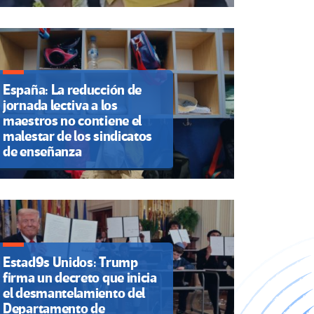
España: La reducción de
jornada lectiva a los
maestros no contiene el
malestar de los sindicatos
de enseñanza
Estad9s Unidos: Trump
firma un decreto que inicia
el desmantelamiento del
Departamento de