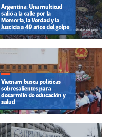
Argentina: Una multitud
salió a la calle por la
Memoria, la Verdad y la
Justicia a 49 años del golpe
Vietnam busca políticas
sobresalientes para
desarrollo de educación y
salud