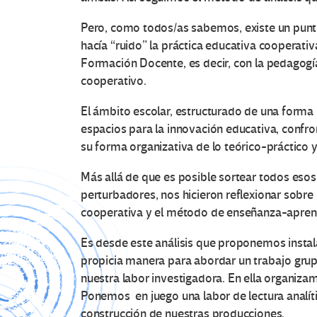
Pero, como todos/as sabemos, existe un punto
hacía “ruido” la práctica educativa cooperati
Formación Docente, es decir, con la pedagogía 
cooperativo.
El ámbito escolar, estructurado de una forma 
espacios para la innovación educativa, confron
su forma organizativa de lo teórico-práctico y
Más allá de que es posible sortear todos eso
perturbadores, nos hicieron reflexionar sobre l
cooperativa y el método de enseñanza-aprendi
Es desde este análisis que proponemos instala
propicia manera para abordar un trabajo grup
nuestra labor investigadora. En ella organizam
Ponemos en juego una labor de lectura analític
construcción de nuestras producciones.