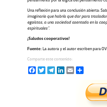
pensamiento por la lógica del pensamiento c
Una reflexión para una conclusión abierta: S
imaginario que habría que dar para traslada
O
egoístas, a una sociedad asentada en la coo
espirituales”.
t
¡Saludos cooperativos!
r
Fuente:
La autora y el autor escriben para O
a
Comparte este contenido:
s
Fa
T
Te
Li
E
C
V
ce
wi
le
n
m
o
b
tt
gr
ke
ail
m
o
o
er
a
dI
p
c
o
m
n
ar