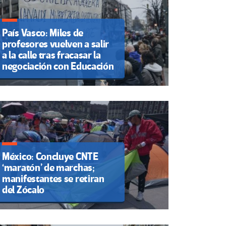
País Vasco: Miles de
profesores vuelven a salir
a la calle tras fracasar la
negociación con Educación
México: Concluye CNTE
‘maratón’ de marchas;
manifestantes se retiran
del Zócalo