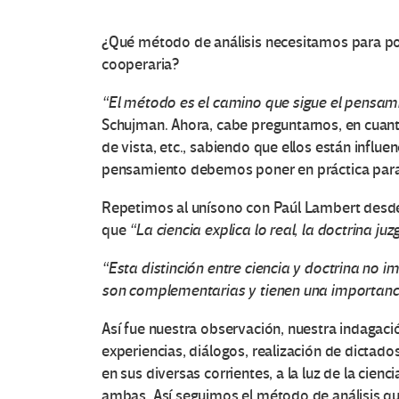
¿Qué método de análisis necesitamos para p
cooperaria?
“El método es el camino que sigue el pensami
Schujman. Ahora, cabe preguntarnos, en cuant
de vista, etc., sabiendo que ellos están influ
pensamiento debemos poner en práctica para 
Repetimos al unísono con Paúl Lambert desde
que
“La ciencia explica lo real, la doctrina j
“Esta distinción entre ciencia y doctrina no im
son complementarias y tienen una importancia
Así fue nuestra observación, nuestra indagac
experiencias, diálogos, realización de dicta
en sus diversas corrientes, a la luz de la cien
ambas. Así seguimos el método de análisis qu