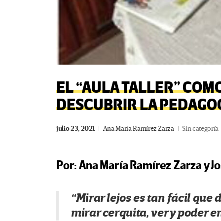
EL “AULA TALLER” CO
DESCUBRIR LA PEDAGO
julio 23, 2021
Ana María Ramírez Zarza
Sin categoría
Por:
Ana María Ramírez Zarza y
Jo
“Mirar lejos es tan fácil que
mirar cerquita, ver y poder e