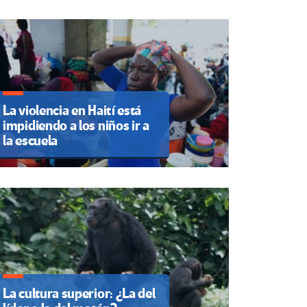
La violencia en Haití está
impidiendo a los niños ir a
la escuela
La cultura superior: ¿La del