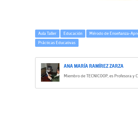
e
k
tir
s
e
Aula Taller
Educación
Mérodo de Enseñanza-Apre
n
Prácticas Educativas
E
ANA MARÍA RAMÍREZ ZARZA
d
Miembro de TECNICOOP, es Profesora y 
u
Navegación
c
de
a
entradas
c
i