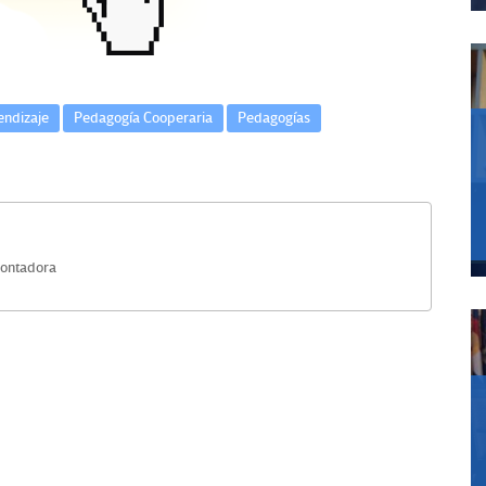
ndizaje
Pedagogía Cooperaria
Pedagogías
Contadora