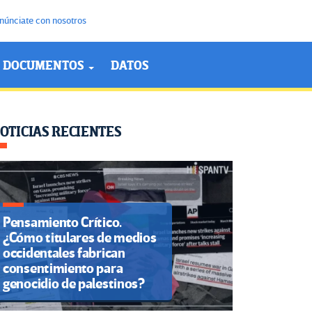
núnciate con nosotros
DOCUMENTOS
DATOS
OTICIAS RECIENTES
Pensamiento Crítico.
¿Cómo titulares de medios
occidentales fabrican
consentimiento para
genocidio de palestinos?