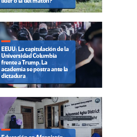
líder o la del matón?
EEUU: La capitulación de la
Universidad Columbia
frente a Trump. La
academia se postra ante la
dictadura