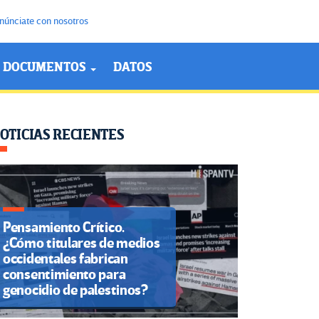
núnciate con nosotros
DOCUMENTOS
DATOS
OTICIAS RECIENTES
Pensamiento Crítico.
¿Cómo titulares de medios
occidentales fabrican
consentimiento para
genocidio de palestinos?