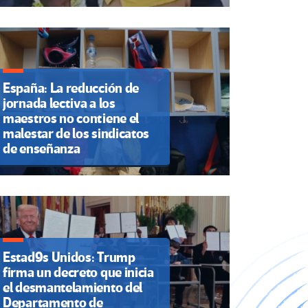
España: La reducción de
jornada lectiva a los
maestros no contiene el
malestar de los sindicatos
de enseñanza
Estad9s Unidos: Trump
firma un decreto que inicia
el desmantelamiento del
Departamento de