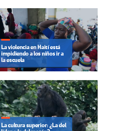
La violencia en Haití está
impidiendo a los niños ir a
la escuela
La cultura superior: ¿La del