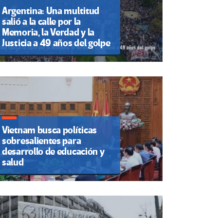
Argentina: Una multitud
salió a la calle por la
Memoria, la Verdad y la
Justicia a 49 años del golpe
Vietnam busca políticas
sobresalientes para
desarrollo de educación y
salud