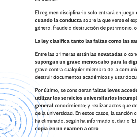
El régimen disciplinario solo entrará en juego
cuando la conducta
sobre la que verse el e
género, fraude o destrucción de patrimonio, o
ley clasifica tanto las faltas como las s
La
novatadas
Entre las primeras están las
o con
supongan un grave menoscabo para la dign
grave contra cualquier miembro de la comunidad
destruir documentos académicos y usar docum
altas leves acced
Por último, se consideran f
utilizar los servicios universitarios incump
general
conocimiento; y realizar actos que d
de la universidad. En estos casos, la sanción
ha eliminado, según ha informado el diario ‘
copia en un examen a otro.