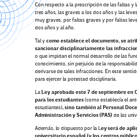
Con respecto a la prescripción de las faltas y 
tres años, las graves a los dos años y las leve
muy graves, por faltas graves y por faltas leve
dos años y al año.
como establece el documento, se atrib
Tal y
sancionar disciplinariamente las infraccio
o que impidan el normal desarrollo de las func
conocimiento, sin perjuicio de la responsabil
derivarse de tales infracciones. En este senti
para ejercer la potestad disciplinaria.
Ley aprobada este 7 de septiembre en Co
La
para los estudiantes
(como establecía el ant
, sino también al Personal Doce
estudiantes)
Administración y Servicios (PAS)
de las uni
ey será de apli
Además, lo dispuesto por la L
universitario español (y los centros públic