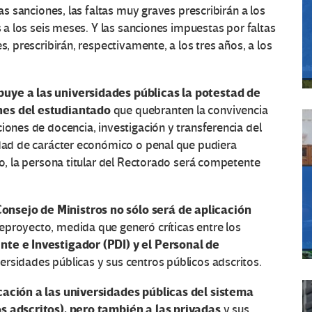
las sanciones, las faltas muy graves prescribirán a los
s a los seis meses. Y las sanciones impuestas por faltas
s, prescribirán, respectivamente, a los tres años, a los
uye a las universidades públicas la potestad de
nes del estudiantado
que quebranten la convivencia
iones de docencia, investigación y transferencia del
idad de carácter económico o penal que pudiera
do, la persona titular del Rectorado será competente
nsejo de Ministros no sólo será de aplicación
eproyecto, medida que generó críticas entre los
nte e Investigador (PDI) y el Personal de
versidades públicas y sus centros públicos adscritos.
cación a las universidades públicas del sistema
os adscritos), pero también a las privadas
y sus