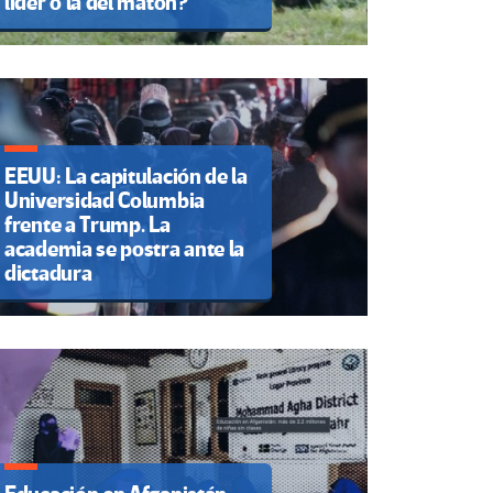
líder o la del matón?
EEUU: La capitulación de la
Universidad Columbia
frente a Trump. La
academia se postra ante la
dictadura