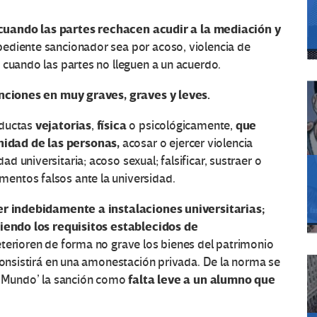
cuando las partes rechacen acudir a la mediación y
xpediente sancionador sea por acoso, violencia de
 cuando las partes no lleguen a un acuerdo.
anciones en muy graves, graves y leves.
vejatorias
física
que
ductas
,
o psicológicamente,
idad de las personas,
acosar o ejercer violencia
 universitaria; acoso sexual; falsificar, sustraer o
entos falsos ante la universidad.
er indebidamente a instalaciones universitarias;
liendo los requisitos establecidos de
eterioren de forma no grave los bienes del patrimonio
 consistirá en una amonestación privada. De la norma se
falta leve a un alumno que
El Mundo’ la sanción como