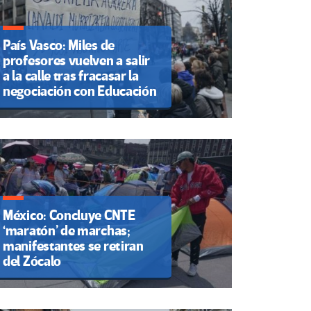
País Vasco: Miles de
profesores vuelven a salir
a la calle tras fracasar la
negociación con Educación
México: Concluye CNTE
‘maratón’ de marchas;
manifestantes se retiran
del Zócalo