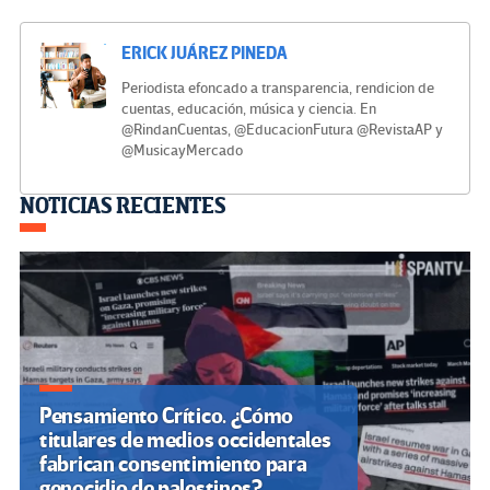
ERICK JUÁREZ PINEDA
Periodista efoncado a transparencia, rendicion de
cuentas, educación, música y ciencia. En
@RindanCuentas, @EducacionFutura @RevistaAP y
@MusicayMercado
Navegación
NOTICIAS RECIENTES
de
entradas
Pensamiento Crítico. ¿Cómo
titulares de medios occidentales
fabrican consentimiento para
genocidio de palestinos?