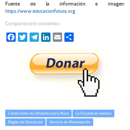
Fuente de la información e imagen:
https://www.educacionfutura.org
Comparte este contenido:
Fa
T
Te
Li
E
C
ce
wi
le
n
m
o
b
tt
gr
ke
ail
m
o
er
a
dI
p
o
m
n
ar
k
tir
Condiciones de infraestructura física
La Escuela es nuestra
Reglas de Operación
Servicio de Alimentación