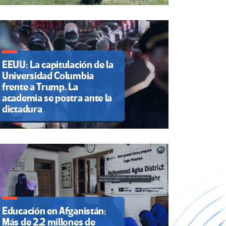
EEUU: La capitulación de la
Universidad Columbia
frente a Trump. La
academia se postra ante la
dictadura
Educación en Afganistán:
Más de 2.2 millones de