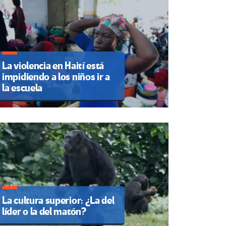
La violencia en Haití está
impidiendo a los niños ir a
la escuela
La cultura superior: ¿La del
líder o la del matón?