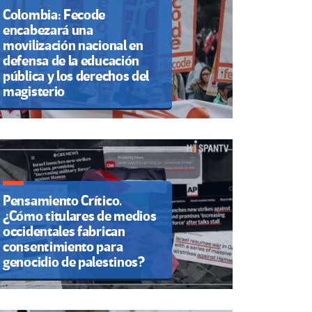
Colombia: Fecode
encabezará una
movilización nacional en
defensa de la educación
pública y los derechos del
magisterio
Pensamiento Crítico.
¿Cómo titulares de medios
occidentales fabrican
consentimiento para
genocidio de palestinos?