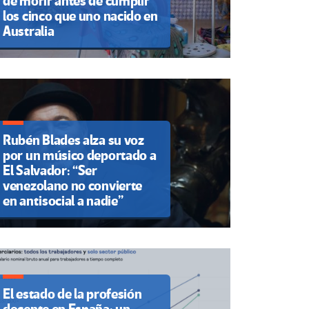
de morir antes de cumplir
los cinco que uno nacido en
Australia
Rubén Blades alza su voz
por un músico deportado a
El Salvador: “Ser
venezolano no convierte
en antisocial a nadie”
El estado de la profesión