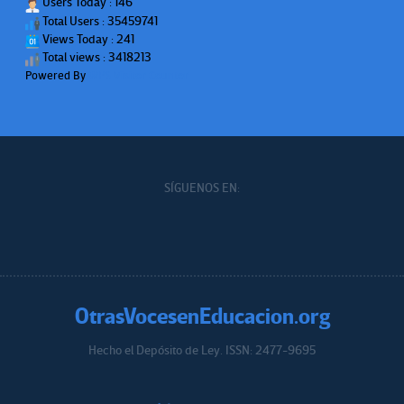
Users Today : 146
Total Users : 35459741
Views Today : 241
Total views : 3418213
Powered By
WPS Visitor Counter
SÍGUENOS EN:
OtrasVocesenEducacion.org
Hecho el Depósito de Ley. ISSN: 2477-9695
Educacion.org