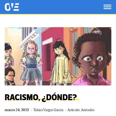
Saltar al contenido principal
OtrasVocesenEducacion.org
TOG
RACISMO, ¿DÓNDE?
marzo 24, 2023
Tahira Vargas García
Artículo
,
Artículos