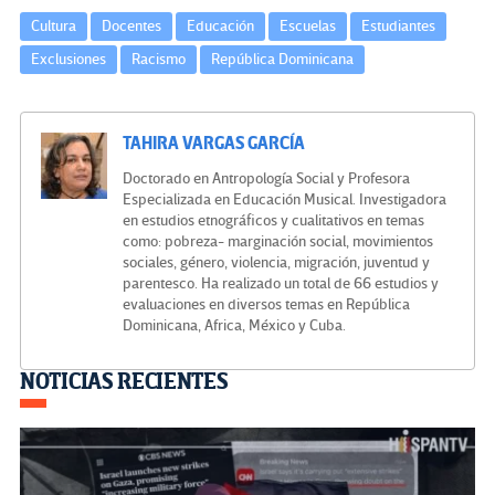
Cultura
Docentes
Educación
Escuelas
Estudiantes
Exclusiones
Racismo
República Dominicana
TAHIRA VARGAS GARCÍA
Doctorado en Antropología Social y Profesora
Especializada en Educación Musical. Investigadora
en estudios etnográficos y cualitativos en temas
como: pobreza- marginación social, movimientos
sociales, género, violencia, migración, juventud y
parentesco. Ha realizado un total de 66 estudios y
evaluaciones en diversos temas en República
Dominicana, Africa, México y Cuba.
Navegación
NOTICIAS RECIENTES
de
entradas