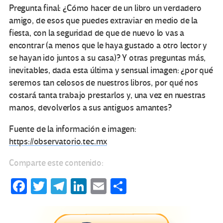
Pregunta final: ¿Cómo hacer de un libro un verdadero
amigo, de esos que puedes extraviar en medio de la
fiesta, con la seguridad de que de nuevo lo vas a
encontrar (a menos que le haya gustado a otro lector y
se hayan ido juntos a su casa)? Y otras preguntas más,
inevitables, dada esta última y sensual imagen: ¿por qué
seremos tan celosos de nuestros libros, por qué nos
costará tanta trabajo prestarlos y, una vez en nuestras
manos, devolverlos a sus antiguos amantes?
Fuente de la información e imagen:
https://observatorio.tec.mx
Comparte este contenido:
Fa
T
Te
Li
E
C
ce
wi
le
n
m
o
b
tt
gr
ke
ail
m