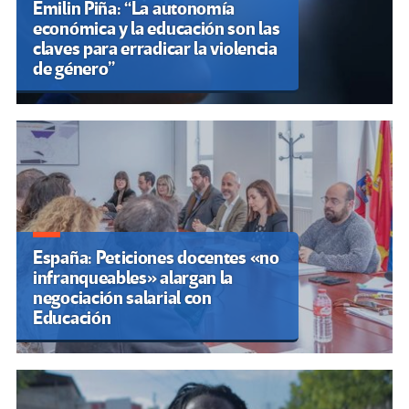
Emilin Piña: “La autonomía
económica y la educación son las
claves para erradicar la violencia
de género”
España: Peticiones docentes «no
infranqueables» alargan la
negociación salarial con
Educación