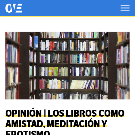
Saltar al contenido principal
OtrasVocesenEducacion.org
TOG
OPINIÓN | LOS LIBROS COMO
AMISTAD, MEDITACIÓN Y
EROTISMO