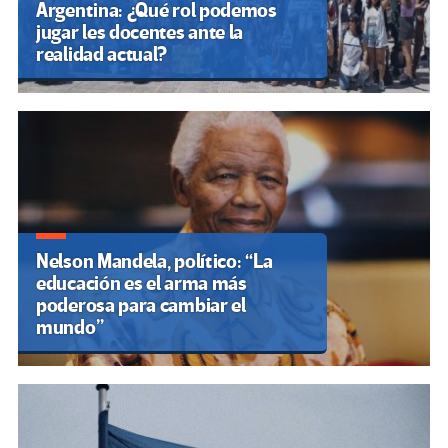
Argentina: ¿Qué rol podemos
jugar les docentes ante la
realidad actual?
Nelson Mandela, político: “La
educación es el arma más
poderosa para cambiar el
mundo”