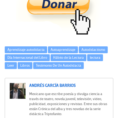
o
er
a
dI
p
o
m
n
ar
k
tir
Aprendizaje autodidacta
Autoaprendizaje
Autodidactismo
Día Internacional del Libro
Hábito de la Lectura
lectura
Leer
Libros
Testimonio De Un Autodidacta
ANDRÉS GARCÍA BARRIOS
Mexicano que escribe poesía y divulga ciencia a
través de teatro, novela juvenil, televisión, video,
publicidad, exposiciones y revistas. Entre sus obras
están Crónica del alba y tres novelas de la serie
didáctica Triptofanito.