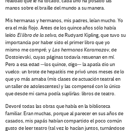
realidad que le ha tocado, cada uno ha posado las
manos sobre el braille del mundo a su manera.
Mis hermanas y hermanos, mis padres, leían mucho. Yo
era el más flojo. Antes de los quince años sólo había
leído
El libro de la selva
, de Rudyard Kipling, que tuvo su
importancia por haber sido el primer libro que yo
mismo me compré; y
Los hermanos Karamazov
, de
Dostoievski, cuyas páginas todavía resuenan en mí.
Pero a esa edad ─los quince, digo─ la apatía dio un
vuelco: un brote de hepatitis me privó unos meses de lo
que yo más amaba (mis clases de actuación teatral en
un taller de adolescentes) y las compensé con lo único
que desde mi cama podía suplirlas: libros de teatro.
Devoré todas las obras que había en la biblioteca
familiar. Eran muchas, porque al parecer en sus años de
casados, mis papás habían compartido el poco común
gusto de leer teatro (tal vez lo hacían juntos, turnándose