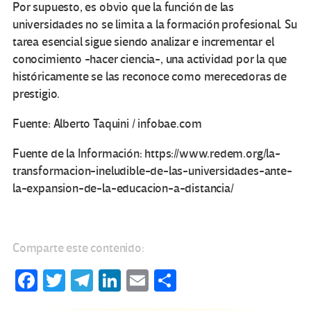
Por supuesto, es obvio que la función de las
universidades no se limita a la formación profesional. Su
tarea esencial sigue siendo analizar e incrementar el
conocimiento -hacer ciencia-, una actividad por la que
históricamente se las reconoce como merecedoras de
prestigio.
Fuente: Alberto Taquini / infobae.com
Fuente de la Información: https://www.redem.org/la-
transformacion-ineludible-de-las-universidades-ante-
la-expansion-de-la-educacion-a-distancia/
Comparte este contenido:
Fa
T
Te
Li
E
C
ce
wi
le
n
m
o