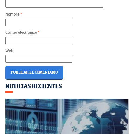
Nombre
*
Correo electrónico
*
Web
Navegación
NOTICIAS RECIENTES
de
entradas