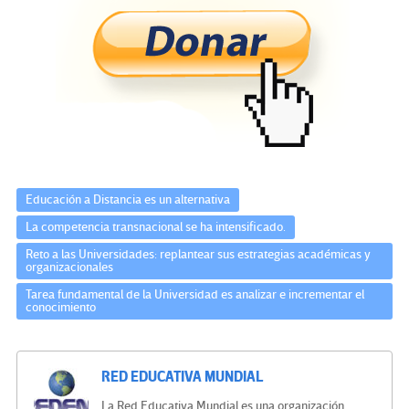
b
tt
gr
ke
ail
m
o
er
a
dI
p
o
m
n
ar
k
tir
Educación a Distancia es un alternativa
La competencia transnacional se ha intensificado.
Reto a las Universidades: replantear sus estrategias académicas y
organizacionales
Tarea fundamental de la Universidad es analizar e incrementar el
conocimiento
RED EDUCATIVA MUNDIAL
La Red Educativa Mundial es una organización