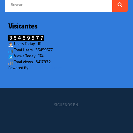
Buscar:
Visitantes
Users Today : 111
Total Users : 35459577
Views Today : 174
Total views : 3417932
Powered By
WPS Visitor Counter
SÍGUENOS EN: