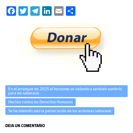
Fa
T
Te
Li
E
C
ce
wi
le
n
m
o
b
tt
gr
ke
ail
m
o
er
a
dI
p
o
m
n
ar
k
tir
En el arranque de 2025 el horizonte se vislumbra también sombrío
para los saharauis
Hechos contra los Derechos Humanos
Se ha intensificado la persecución de los activistas saharauis
DEJA UN COMENTARIO