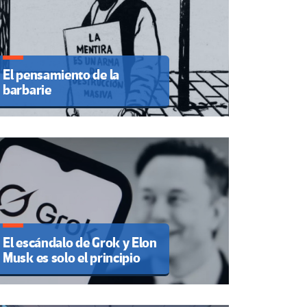
El pensamiento de la
barbarie
El escándalo de Grok y Elon
Musk es solo el principio