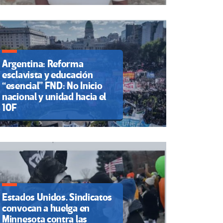
Argentina: Reforma
esclavista y educación
“esencial” FND: No Inicio
nacional y unidad hacia el
10F
Estados Unidos. Sindicatos
convocan a huelga en
Minnesota contra las