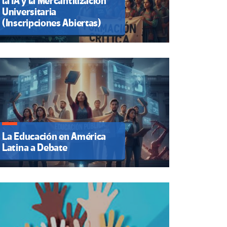
la IA y la Mercantilización
Universitaria
(Inscripciones Abiertas)
La Educación en América
Latina a Debate