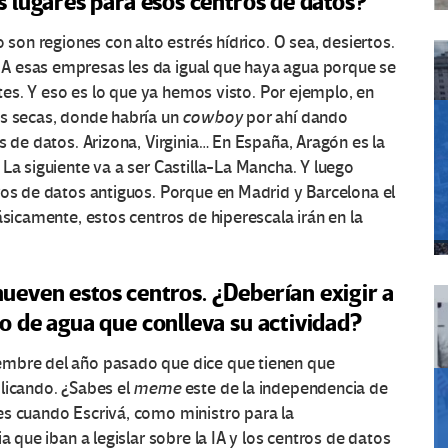
s lugares para esos centros de datos?
 son regiones con alto estrés hídrico. O sea, desiertos.
A esas empresas les da igual que haya agua porque se
ntes. Y eso es lo que ya hemos visto. Por ejemplo, en
es secas, donde habría un
cowboy
por ahí dando
s de datos. Arizona, Virginia… En España, Aragón es la
La siguiente va a ser Castilla-La Mancha. Y luego
ros de datos antiguos. Porque en Madrid y Barcelona el
ásicamente, estos centros de hiperescala irán en la
even estos centros. ¿Deberían exigir a
o de agua que conlleva su actividad?
embre del año pasado que dice que tienen que
licando. ¿Sabes el
meme
este de la independencia de
es cuando Escrivá, como ministro para la
a que iban a legislar sobre la IA y los centros de datos