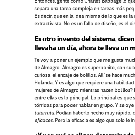
Entonces, gente como Charles Babbage lo que h
separa una tarea compleja en tareas más pequ
Es decir, que en la idea misma de lo que es la r
extractivista. No es un fallo de diseño, es el d
Es otro invento del sistema, dicen
llevaba un día, ahora te lleva un 
Te voy a poner un ejemplo que me gusta much
de Almagro. Almagro es superbonito, con su t
curiosa: el encaje de bolillos. Allí se hace mu
Holanda. Y es algo que requiere una habilida
mujeres de Almagro mientras hacen bolillos? Ha
entre ellas es lo principal. Lo principal es qu
tórridas para poder hablar en grupo. Y se oy
O
tuturrutu
. Podían haberlo hecho muy rápido, con
eficaces
. Pero la eficacia es algo que solo le 
t