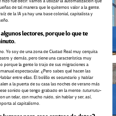
izo fue decir: vamos a utilizar la automatización que
eñas de tal manera que le quitemos valor a la gente.
aíz de la IA ya hay una base colonial, capitalista y
iseño.
 algunos lectores, porque lo que te
minuto.
o. Yo soy de una zona de Ciudad Real muy cerquita
eatro y demás, pero tiene una característica muy
cho porque la gente lo trajo de sus migraciones a
d manual espectacular. ¿Pero sabes qué hacen las
blar entre ellas. El bolillo es secundario y hablar
e salen a la puerta de su casa las noches de verano más
e ese sonido que tengo grabado en la mente:
tuturrutu-
 un telar, con mucho ruido, sin hablar y ser, así,
importa al capitalismo.