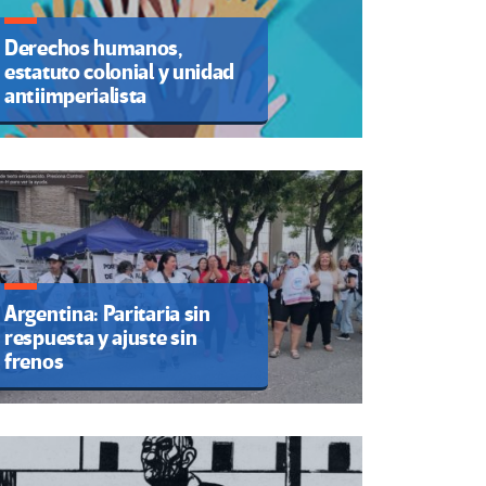
Derechos humanos,
estatuto colonial y unidad
antiimperialista
Argentina: Paritaria sin
respuesta y ajuste sin
frenos