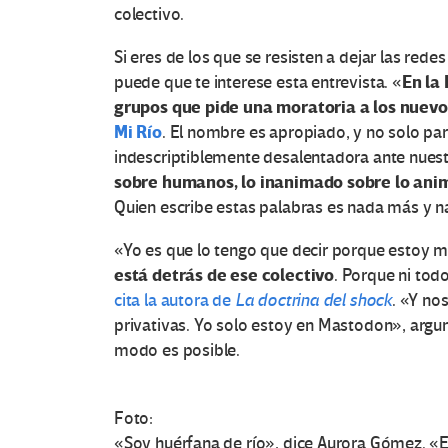
colectivo.
Si eres de los que se resisten a dejar las rede
En la 
puede que te interese esta entrevista. «
grupos que pide una moratoria a los nuev
Mi Río
. El nombre es apropiado, y no solo pa
indescriptiblemente desalentadora ante nuest
sobre humanos, lo inanimado sobre lo ani
Quien escribe estas palabras es nada más y
«Yo es que lo tengo que decir porque estoy m
está detrás de ese colectivo
. Porque ni tod
cita la autora de
La doctrina del shock
. «Y no
privativas. Yo solo estoy en Mastodon», argu
modo es posible.
Foto:
«Soy huérfana de río», dice Aurora Gómez. «Es