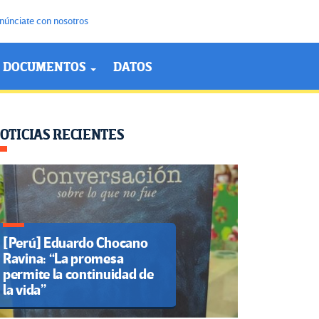
núnciate con nosotros
DOCUMENTOS
DATOS
OTICIAS RECIENTES
[Perú] Eduardo Chocano
Ravina: “La promesa
permite la continuidad de
la vida”