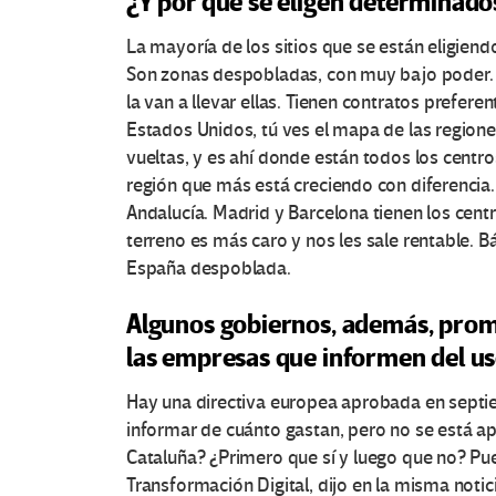
¿Y por qué se eligen determinado
r
La mayoría de los sitios que se están eligiendo
a
Son zonas despobladas, con muy bajo poder. 
s
la van a llevar ellas. Tienen contratos prefere
Estados Unidos, tú ves el mapa de las region
V
vueltas, y es ahí donde están todos los centro
región que más está creciendo con diferencia. 
o
Andalucía. Madrid y Barcelona tienen los cent
terreno es más caro y nos les sale rentable. B
c
España despoblada.
e
Algunos gobiernos, además, promu
s
las empresas que informen del us
e
Hay una directiva europea aprobada en septi
informar de cuánto gastan, pero no se está ap
n
Cataluña? ¿Primero que sí y luego que no? Pu
Transformación Digital, dijo en la misma notici