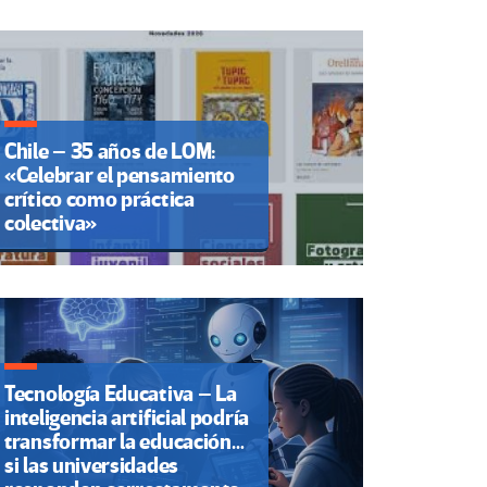
Chile – 35 años de LOM:
«Celebrar el pensamiento
crítico como práctica
colectiva»
Tecnología Educativa – La
inteligencia artificial podría
transformar la educación…
si las universidades