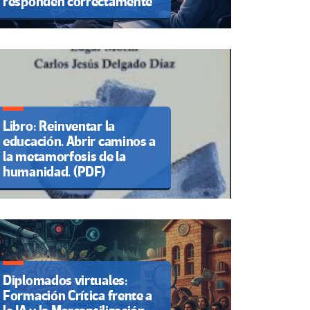
responden correctamente
Libro: Reinventar la
educación. Abrir caminos a
la metamorfosis de la
humanidad. (PDF)
Diplomados virtuales:
Formación Crítica frente a